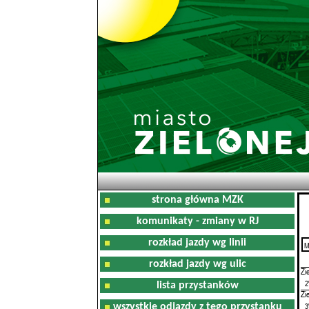
strona główna MZK
komunikaty - zmiany w RJ
rozkład jazdy wg linii
M
0
rozkład jazdy wg ulic
Zi
2
lista przystanków
Zi
3
wszystkie odjazdy z tego przystanku