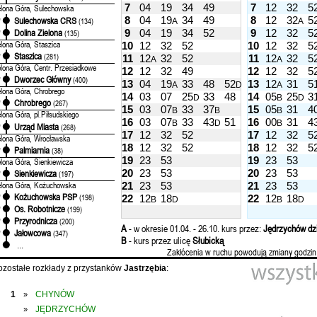
7
04
19
34
49
7
12
32
5
elona Góra, Sulechowska
8
04
19
34
49
8
12
32
5
Sulechowska CRS
'
(134)
A
A
Dolina Zielona
9
04
19
34
52
9
12
32
5
'
(135)
elona Góra, Staszica
10
12
32
52
10
12
32
5
Staszica
'
(281)
11
12
32
52
11
12
32
5
A
A
elona Góra, Centr. Przesiadkowe
12
12
32
49
12
12
32
5
Dworzec Główny
'
(400)
13
04
19
33
48
52
13
12
31
5
A
D
A
elona Góra, Chrobrego
14
03
07
25
33
48
14
05
25
3
D
B
D
Chrobrego
'
(267)
15
03
07
33
37
15
05
31
4
B
B
B
elona Góra, pl.Piłsudskiego
16
03
07
33
43
51
16
00
31
4
B
D
B
Urząd Miasta
'
(268)
17
12
32
52
17
12
32
5
elona Góra, Wrocławska
18
12
32
52
18
12
32
5
Palmiarnia
'
(38)
19
23
53
19
23
53
elona Góra, Sienkiewicza
20
23
53
20
23
53
Sienkiewicza
'
(197)
elona Góra, Kożuchowska
21
23
53
21
23
53
Kożuchowska PSP
'
(198)
22
12
18
22
12
18
B
D
B
D
Os. Robotnicze
'
(199)
Przyrodnicza
'
(200)
A
- w okresie 01.04. - 26.10. kurs przez:
Jędrzychów dzi
Jałowcowa
'
(347)
B
- kurs przez ulicę
Słubicką
...
Zakłócenia w ruchu powodują zmiany godzin
ozostałe rozkłady z przystanków
Jastrzębia
:
1
CHYNÓW
»
JĘDRZYCHÓW
»