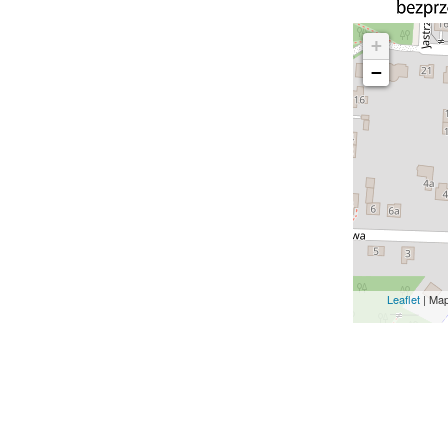
+
−
Leaflet
| Ma