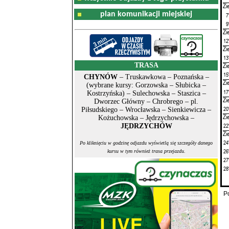
Zi
plan komunikacji miejskiej
7
9
Zi
12
Zi
13
TRASA
Zi
15
CHYNÓW
– Truskawkowa – Poznańska –
Zi
(wybrane kursy: Gorzowska – Słubicka –
17
Kostrzyńska) – Sulechowska – Staszica –
Zi
Dworzec Główny – Chrobrego – pl.
20
Piłsudskiego – Wrocławska – Sienkiewicza –
Zi
Kożuchowska – Jędrzychowska –
22
JĘDRZYCHÓW
Zi
24
Po kliknięciu w godzinę odjazdu wyświetlą się szczegóły danego
26
kursu w tym również trasa przejazdu.
27
28
P