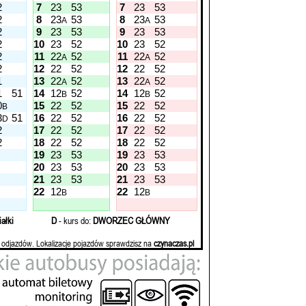
2
7
23
53
7
23
53
2
8
23
53
8
23
53
A
A
2
9
23
53
9
23
53
2
10
23
52
10
23
52
2
11
22
52
11
22
52
A
A
2
12
22
52
12
22
52
1
13
22
52
13
22
52
A
A
1
51
14
12
52
14
12
52
B
B
0
15
22
52
15
22
52
B
3
51
16
22
52
16
22
52
D
2
17
22
52
17
22
52
2
18
22
52
18
22
52
19
23
53
19
23
53
20
23
53
20
23
53
21
23
53
21
23
53
22
12
22
12
B
B
ałki
D
- kurs do:
DWORZEC GŁÓWNY
 odjazdów. Lokalizacje pojazdów sprawdzisz na
czynaczas.pl