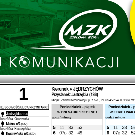
1
Kierunek » JĘDRZYCHÓW
Przystanek: Jastrzębia (133)
Miejski Zakład Komunikacji Sp. z o.o., tel. 68 45-20-450, www.mz
IEJSCOWOŚĆ/ULICA/
PRZYSTANKI:
Poniedziałek - piątek
Poniedziałek - 
W DNI NAUKI SZKOLNEJ
W FERIE I WAK
Jastrzębia
'
(133)
godz./ minuty
godz./ minuty
elona Góra, Gorzowska
Makro n/ż
'
(482)
5
11
33
53
5
11
33
5
elona Góra, Kostrzyńska
6
07
32
49
6
07
32
5
B
B
Kostrzyńska n/ż
'
(502)