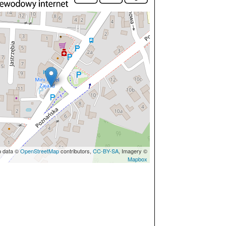
p data ©
OpenStreetMap
contributors,
CC-BY-SA
, Imagery ©
Mapbox