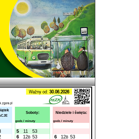
Ważny od:
30.06.2026
k.zgora.pl
piątek
Soboty:
Niedziele i święta:
ACJE
godz./ minuty
godz./ minuty
3
5
11
53
2
6
12
53
6
12
53
B
B