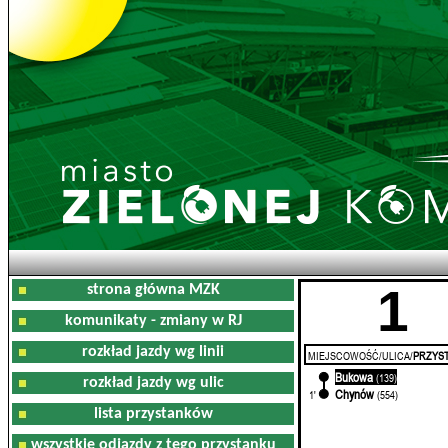
1
strona główna MZK
komunikaty - zmiany w RJ
rozkład jazdy wg linii
MIEJSCOWOŚĆ/ULICA/
PRZYST
Bukowa
0'
(139)
rozkład jazdy wg ulic
Chynów
1'
(554)
lista przystanków
wszystkie odjazdy z tego przystanku