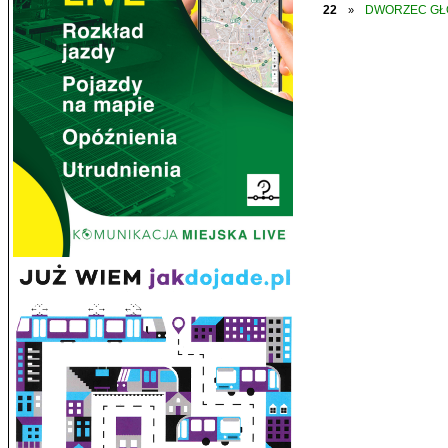
22
DWORZEC G
»