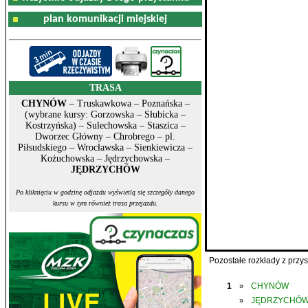
plan komunikacji miejskiej
TRASA
CHYNÓW
– Truskawkowa – Poznańska –
(wybrane kursy: Gorzowska – Słubicka –
Kostrzyńska) – Sulechowska – Staszica –
Dworzec Główny – Chrobrego – pl.
Piłsudskiego – Wrocławska – Sienkiewicza –
Kożuchowska – Jędrzychowska –
JĘDRZYCHÓW
Po kliknięciu w godzinę odjazdu wyświetlą się szczegóły danego
kursu w tym również trasa przejazdu.
Pozostałe rozkłady z prz
1
CHYNÓW
»
JĘDRZYCHÓ
»