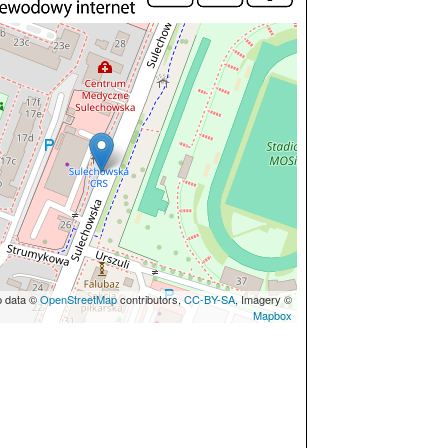
p data ©
OpenStreetMap
contributors,
CC-BY-SA
, Imagery ©
Mapbox