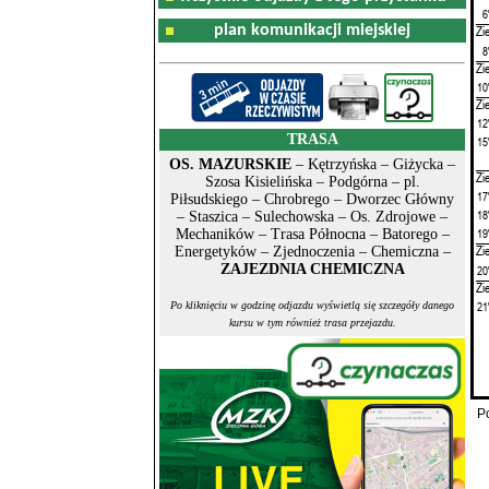
6
plan komunikacji miejskiej
Zi
8
Zi
10
Zi
12
TRASA
15
OS. MAZURSKIE
– Kętrzyńska – Giżycka –
Zi
Szosa Kisielińska – Podgórna – pl.
17
Piłsudskiego – Chrobrego – Dworzec Główny
18
– Staszica – Sulechowska – Os. Zdrojowe –
19
Mechaników – Trasa Północna – Batorego –
Zi
Energetyków – Zjednoczenia – Chemiczna –
ZAJEZDNIA CHEMICZNA
20
Zi
21
Po kliknięciu w godzinę odjazdu wyświetlą się szczegóły danego
kursu w tym również trasa przejazdu.
P