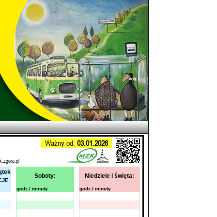
Ważny od:
03.01.2026
k.zgora.pl
ątek
Soboty:
Niedziele i święta:
CJE
godz./ minuty
godz./ minuty