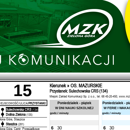
15
Kierunek » OS. MAZURSKIE
Przystanek: Sulechowska CRS (134)
Miejski Zakład Komunikacji Sp. z o.o., tel. 68 45-20-450, www.mz
IEJSCOWOŚĆ/ULICA/
PRZYSTANKI:
Poniedziałek - piątek
Poniedziałek - pi
W DNI NAUKI SZKOLNEJ
W FERIE I WAKA
Sulechowska CRS
'
(134)
godz./ minuty
godz./ minuty
Dolina Zielona
'
(135)
elona Góra, Staszica
Staszica
'
(281)
6
30
6
30
elona Góra, Centr. Przesiadkowe