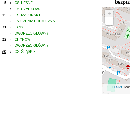
5
OS. LEŚNE
»
OS. CZARKOWO
»
+
15
OS. MAZURSKIE
»
−
ZAJEZDNIA CHEMICZNA
»
21
JANY
»
DWORZEC GŁÓWNY
»
22
CHYNÓW
»
DWORZEC GŁÓWNY
»
N3
OS. ŚLĄSKIE
»
Leaflet
| Ma