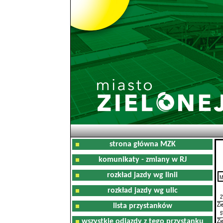
strona główna MZK
komunikaty - zmiany w RJ
rozkład jazdy wg linii
M
0
rozkład jazdy wg ulic
2
Zi
lista przystanków
5
Zi
wszystkie odjazdy z tego przystanku