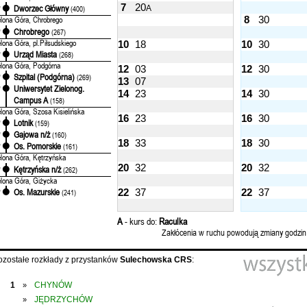
7
20
Dworzec Główny
A
'
(400)
8
30
elona Góra, Chrobrego
Chrobrego
'
(267)
elona Góra, pl.Piłsudskiego
10
18
10
30
Urząd Miasta
'
(268)
elona Góra, Podgórna
12
03
12
30
Szpital (Podgórna)
'
(269)
13
07
Uniwersytet Zielonog.
'
14
23
14
30
Campus A
(158)
elona Góra, Szosa Kisielińska
16
23
16
30
Lotnik
'
(159)
Gajowa n/ż
'
(160)
18
33
18
30
Os. Pomorskie
'
(161)
elona Góra, Kętrzyńska
20
32
20
32
Kętrzyńska n/ż
'
(262)
elona Góra, Giżycka
Os. Mazurskie
22
37
22
37
'
(241)
A
- kurs do:
Raculka
Zakłócenia w ruchu powodują zmiany godzin
ozostałe rozkłady z przystanków
Sulechowska CRS
:
1
CHYNÓW
»
JĘDRZYCHÓW
»