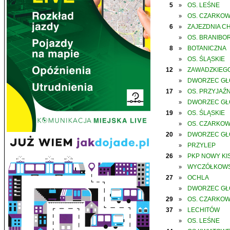
5
OS. LEŚNE
»
OS. CZARKO
»
6
ZAJEZDNIA C
»
OS. BRANIBO
»
8
BOTANICZNA
»
OS. ŚLĄSKIE
»
12
ZAWADZKIEGO
»
DWORZEC G
»
17
OS. PRZYJAŹN
»
DWORZEC G
»
19
OS. ŚLĄSKIE
»
OS. CZARKO
»
20
DWORZEC G
»
PRZYLEP
»
26
PKP NOWY KIS
»
WYCZÓŁKOWS
»
27
OCHLA
»
DWORZEC G
»
29
OS. CZARKO
»
37
LECHITÓW
»
OS. LEŚNE
»