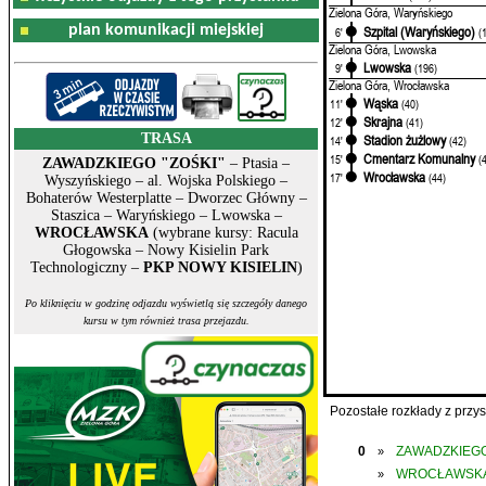
Zielona Góra, Waryńskiego
plan komunikacji miejskiej
Szpital (Waryńskiego)
6'
(
Zielona Góra, Lwowska
Lwowska
9'
(196)
Zielona Góra, Wrocławska
Wąska
11'
(40)
Skrajna
12'
(41)
TRASA
Stadion żużlowy
14'
(42)
Cmentarz Komunalny
15'
(
ZAWADZKIEGO "ZOŚKI"
– Ptasia –
Wrocławska
17'
(44)
Wyszyńskiego – al. Wojska Polskiego –
Bohaterów Westerplatte – Dworzec Główny –
Staszica – Waryńskiego – Lwowska –
WROCŁAWSKA
(wybrane kursy: Racula
Głogowska – Nowy Kisielin Park
Technologiczny –
PKP NOWY KISIELIN
)
Po kliknięciu w godzinę odjazdu wyświetlą się szczegóły danego
kursu w tym również trasa przejazdu.
Pozostałe rozkłady z prz
0
ZAWADZKIEGO
»
WROCŁAWSK
»