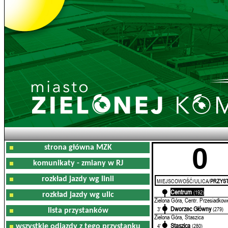
0
strona główna MZK
komunikaty - zmiany w RJ
rozkład jazdy wg linii
MIEJSCOWOŚĆ/ULICA/
PRZYST
Centrum
0'
(192)
rozkład jazdy wg ulic
Zielona Góra, Centr. Przesiadkow
Dworzec Główny
3'
(279)
lista przystanków
Zielona Góra, Staszica
Staszica
4'
(280)
wszystkie odjazdy z tego przystanku