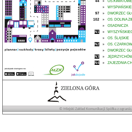
44
OS.KWIATOW
»
WYSPIAŃSKI
»
97
DWORZEC G
»
102
OS. DOLINA Z
»
OSADNICZA
»
N1
WYSZYŃSKIE
»
OS. ŚLĄSKIE
»
N2
OS. CZARKO
»
DWORZEC G
»
N3
JĘDRZYCHÓ
»
N4
ZAJEZDNIA C
»
© Miejski Zakład Komunikacji Spółka z ogranic