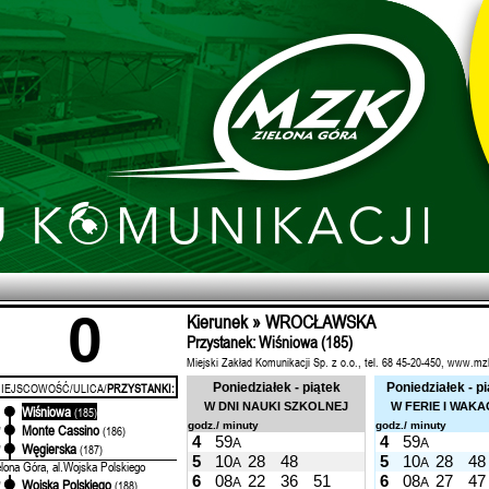
0
Kierunek » WROCŁAWSKA
Przystanek: Wiśniowa (185)
Miejski Zakład Komunikacji Sp. z o.o., tel. 68 45-20-450, www.mz
IEJSCOWOŚĆ/ULICA/
PRZYSTANKI:
Poniedziałek - piątek
Poniedziałek - p
W DNI NAUKI SZKOLNEJ
W FERIE I WAKA
Wiśniowa
'
(185)
godz./ minuty
godz./ minuty
Monte Cassino
'
(186)
4
59
4
59
A
A
Węgierska
'
(187)
5
10
28
48
5
10
28
48
A
A
elona Góra, al.Wojska Polskiego
6
08
22
36
51
6
08
27
47
A
A
Wojska Polskiego
'
(188)