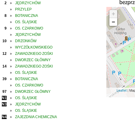
2
JĘDRZYCHÓW
»
PRZYLEP
»
+
8
BOTANICZNA
»
−
OS. ŚLĄSKIE
»
9
OS. CZARKOWO
»
JĘDRZYCHÓW
»
10
DRZONKÓW
»
WYCZÓŁKOWSKIEGO
»
12
ZAWADZKIEGO ZOŚKI
»
DWORZEC GŁÓWNY
»
14
ZAWADZKIEGO ZOŚKI
»
OS. ŚLĄSKIE
»
39
BOTANICZNA
»
OS. CZARKOWO
»
Leaflet
| Ma
97
DWORZEC GŁÓWNY
»
N1
OS. ŚLĄSKIE
»
N3
JĘDRZYCHÓW
»
OS. ŚLĄSKIE
»
N4
ZAJEZDNIA CHEMICZNA
»