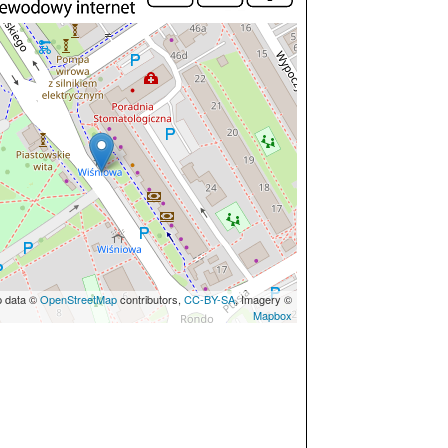
p data ©
OpenStreetMap
contributors,
CC-BY-SA
, Imagery ©
Mapbox