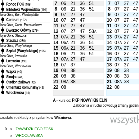
7
06
21
36
51
7
07
27
47
Rondo PCK
'
(189)
8
06
21
36
51
8
07
27
47
Biblioteka Wojewódzka
'
(191)
9
07
27
47
9
07
27
47
elona Góra, Boh. Westerplatte
Centrum
10
07
27
47
10
07
27
47
'
(192)
elona Góra, Centr. Przesiadkowe
11
07
27
47
11
07
27
47
Dworzec Główny
'
(279)
12
07
27
47
53
12
07
27
43
A
elona Góra, Staszica
13
07
21
36
51
13
07
27
47
A
A
Staszica
'
(280)
14
06
21
36
51
14
07
27
47
A
A
elona Góra, Waryńskiego
15
06
21
36
51
15
07
27
47
A
A
Szpital (Waryńskiego)
'
(195)
16
06
21
36
51
16
07
27
47
elona Góra, Lwowska
17
07
27
47
17
07
27
47
A
A
Lwowska
'
(196)
18
07
37
18
07
37
elona Góra, Wrocławska
19
08
38
19
08
38
Wąska
'
(40)
20
08
38
20
08
38
Skrajna
'
(41)
21
08
38
21
08
38
Stadion żużlowy
'
(42)
A
A
22
08
22
08
Cmentarz Komunalny
'
(43)
Wrocławska
'
(44)
A
- kurs do:
PKP NOWY KISIELIN
Zakłócenia w ruchu powodują zmiany godzin
ozostałe rozkłady z przystanków
Wiśniowa
:
0
ZAWADZKIEGO ZOŚKI
»
WROCŁAWSKA
»