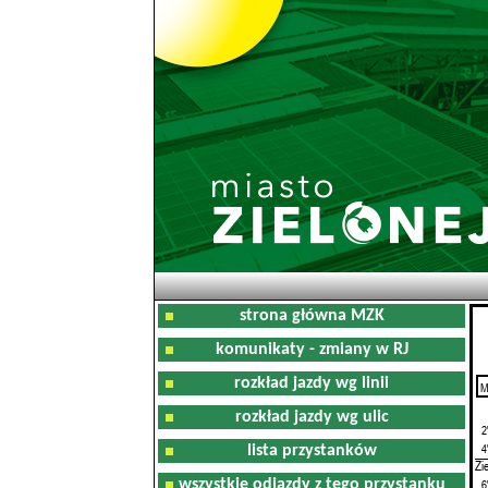
strona główna MZK
komunikaty - zmiany w RJ
rozkład jazdy wg linii
M
0
rozkład jazdy wg ulic
2
4
lista przystanków
Zi
wszystkie odjazdy z tego przystanku
6