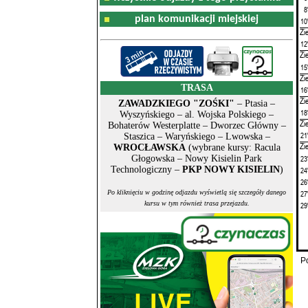
8
plan komunikacji miejskiej
10
Zi
12
Zi
15
Zi
TRASA
16
Zi
ZAWADZKIEGO "ZOŚKI"
– Ptasia –
18
Wyszyńskiego – al. Wojska Polskiego –
Zi
Bohaterów Westerplatte – Dworzec Główny –
21
Staszica – Waryńskiego – Lwowska –
Zi
WROCŁAWSKA
(wybrane kursy: Racula
23
Głogowska – Nowy Kisielin Park
Technologiczny –
PKP NOWY KISIELIN
)
24
26
27
Po kliknięciu w godzinę odjazdu wyświetlą się szczegóły danego
kursu w tym również trasa przejazdu.
29
P