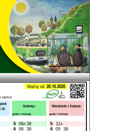
Ważny od:
20.10.2025
k.zgora.pl
iątek
Soboty:
Niedziele i święta:
CJE
godz./ minuty
godz./ minuty
5
08
38
5
11
A
A
6
08
38
6
09
38