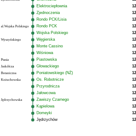
Elektrociepłownia
12
Zjednoczenia
12
Rondo PCK/Lisia
12
Rondo PCK
12
al.Wojska Polskiego
Wojska Polskiego
12
Węgierska
12
Wyszyńskiego
Monte Cassino
12
Wiśniowa
12
Piastowska
12
Ptasia
Głowackiego
12
Jaskółcza
Poniatowskiego (NŻ)
12
Botaniczna
Os. Robotnicze
12
Kożuchowska
Przyrodnicza
12
Jałowcowa
12
Zawiszy Czarnego
12
Jędrzychowska
Kąpielowa
12
Domeyki
12
Jędrzychów
12