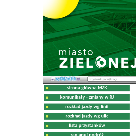
strona główna MZK
komunikaty - zmiany w RJ
rozkład jazdy wg linii
rozkład jazdy wg ulic
lista przystanków
zaplanuj podróż