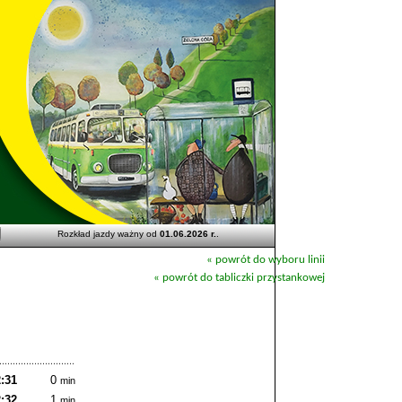
Rozkład jazdy ważny od
01.06.2026 r.
.
« powrót do wyboru linii
« powrót do tabliczki przystankowej
:31
0
min
:32
1
min