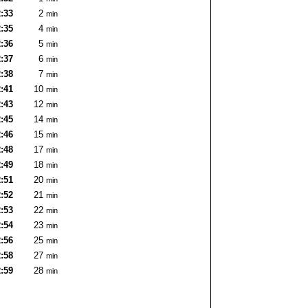
:33
2
min
:35
4
min
:36
5
min
:37
6
min
:38
7
min
:41
10
min
:43
12
min
:45
14
min
:46
15
min
:48
17
min
:49
18
min
:51
20
min
:52
21
min
:53
22
min
:54
23
min
:56
25
min
:58
27
min
:59
28
min