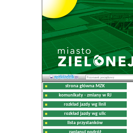
strona główna MZK
komunikaty - zmiany w RJ
rozkład jazdy wg linii
rozkład jazdy wg ulic
lista przystanków
zaplanuj podróż