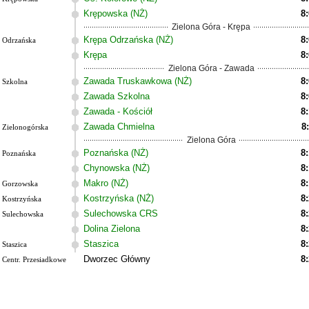
Krępowska (NŻ)
8
Zielona Góra - Krępa
Krępa Odrzańska (NŻ)
8
Odrzańska
Krępa
8
Zielona Góra - Zawada
Zawada Truskawkowa (NŻ)
8
Szkolna
Zawada Szkolna
8
Zawada - Kościół
8
Zawada Chmielna
8
Zielonogórska
Zielona Góra
Poznańska (NŻ)
8
Poznańska
Chynowska (NŻ)
8
Makro (NŻ)
8
Gorzowska
Kostrzyńska (NŻ)
8
Kostrzyńska
Sulechowska CRS
8
Sulechowska
Dolina Zielona
8
Staszica
8
Staszica
Dworzec Główny
8
Centr. Przesiadkowe