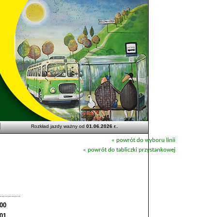
Rozkład jazdy ważny od
01.06.2026 r.
.
« powrót do wyboru linii
« powrót do tabliczki przystankowej
:00
:01