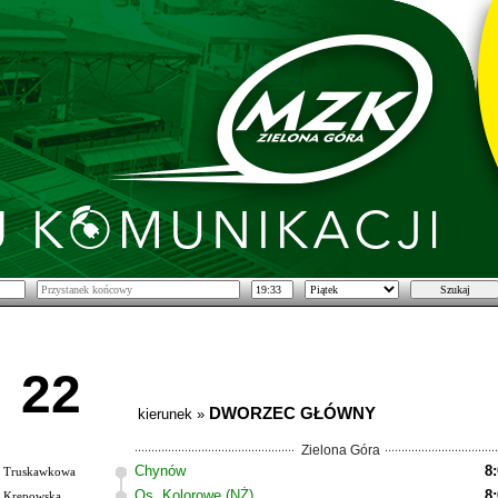
22
DWORZEC GŁÓWNY
kierunek »
Zielona Góra
Chynów
8
Truskawkowa
Os. Kolorowe (NŻ)
8
Krępowska