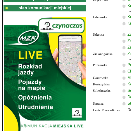
K
plan komunikacji miejskiej
K
Odrzańska
K
Z
Szkolna
Z
Z
Z
Zielonogórska
P
Poznańska
C
M
Gorzowska
K
Kostrzyńska
S
Sulechowska
Do
S
Staszica
D
Centr. Przesiadkowe