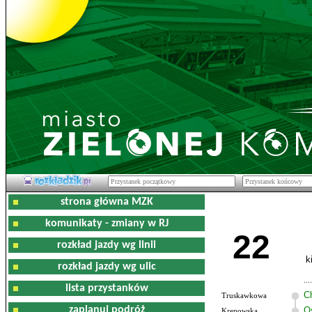
strona główna MZK
komunikaty - zmiany w RJ
22
rozkład jazdy wg linii
k
rozkład jazdy wg ulic
lista przystanków
C
Truskawkowa
zaplanuj podróż
O
Krępowska