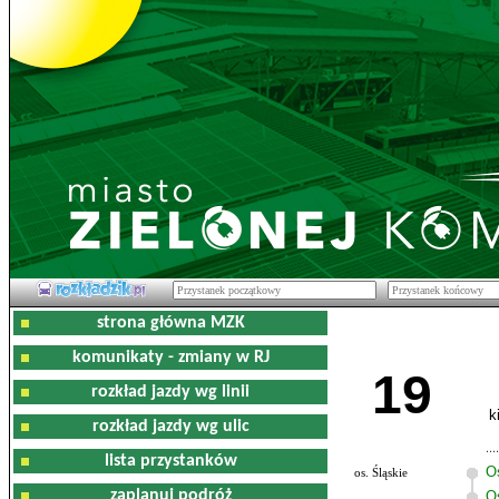
strona główna MZK
komunikaty - zmiany w RJ
19
rozkład jazdy wg linii
k
rozkład jazdy wg ulic
lista przystanków
O
os. Śląskie
zaplanuj podróż
Os