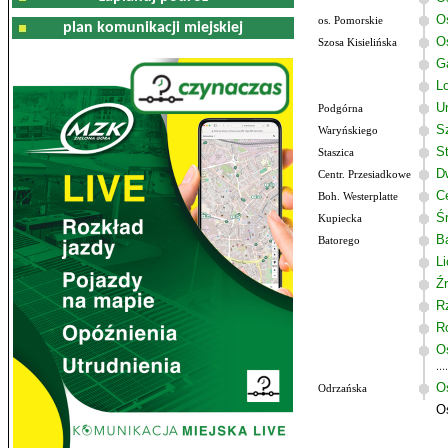
O
os. Pomorskie
plan komunikacji miejskiej
O
Szosa Kisielińska
G
Lo
U
Podgórna
S
Waryńskiego
S
Staszica
D
Centr. Przesiadkowe
C
Boh. Westerplatte
Ś
Kupiecka
B
Batorego
L
Ź
R
R
O
O
Odrzańska
O