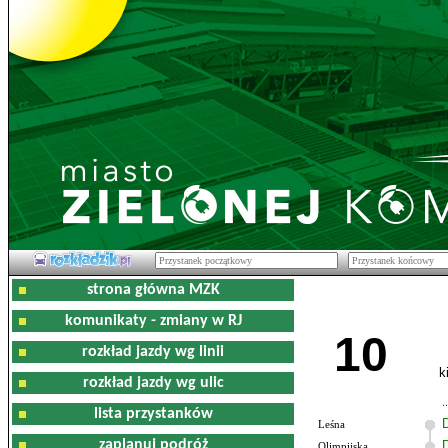
strona główna MZK
komunikaty - zmiany w RJ
10
rozkład jazdy wg linii
k
rozkład jazdy wg ulic
lista przystanków
Leśna
zaplanuj podróż
Olimpijska