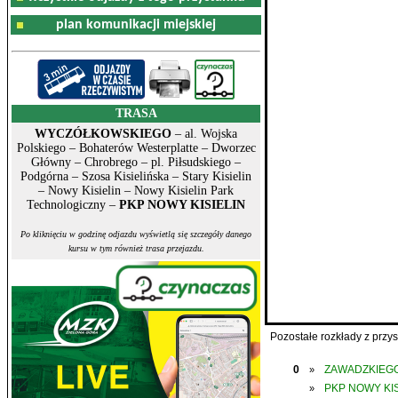
plan komunikacji miejskiej
TRASA
WYCZÓŁKOWSKIEGO
– al. Wojska
Polskiego – Bohaterów Westerplatte – Dworzec
Główny – Chrobrego – pl. Piłsudskiego –
Podgórna – Szosa Kisielińska – Stary Kisielin
– Nowy Kisielin – Nowy Kisielin Park
Technologiczny –
PKP NOWY KISIELIN
Po kliknięciu w godzinę odjazdu wyświetlą się szczegóły danego
kursu w tym również trasa przejazdu.
Pozostałe rozkłady z prz
0
ZAWADZKIEGO
»
PKP NOWY KIS
»