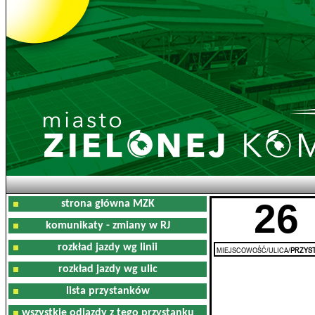
26
strona główna MZK
komunikaty - zmiany w RJ
rozkład jazdy wg linii
MIEJSCOWOŚĆ/ULICA/
PRZYST
rozkład jazdy wg ulic
lista przystanków
wszystkie odjazdy z tego przystanku