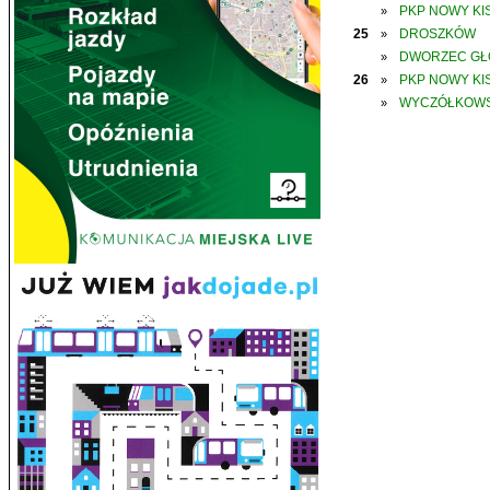
PKP NOWY KIS
»
25
DROSZKÓW
»
DWORZEC G
»
26
PKP NOWY KIS
»
WYCZÓŁKOWS
»