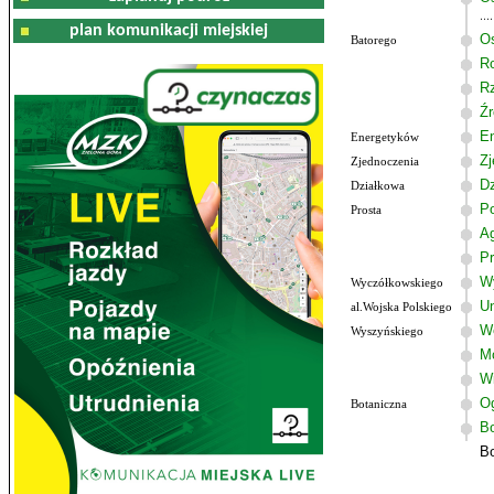
plan komunikacji miejskiej
Os
Batorego
R
R
Źr
E
Energetyków
Zj
Zjednoczenia
Dz
Działkowa
P
Prosta
A
Pr
W
Wyczółkowskiego
Un
al.Wojska Polskiego
W
Wyszyńskiego
M
W
Og
Botaniczna
Bo
Bo