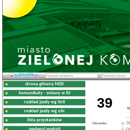
strona główna MZK
komunikaty - zmiany w RJ
39
rozkład jazdy wg linii
k
rozkład jazdy wg ulic
lista przystanków
O
Odrzańska
zaplanuj podróż
Os