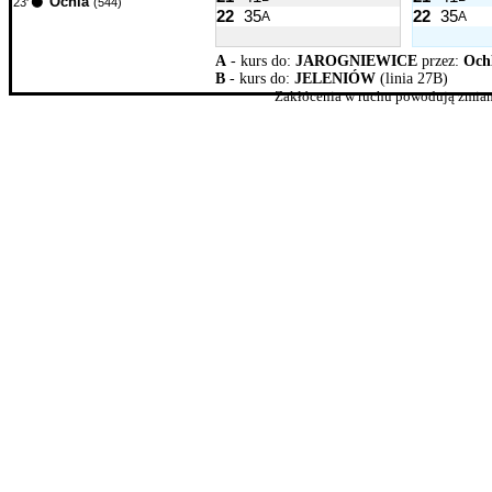
Ochla
23'
(544)
22
35
22
35
A
A
A
- kurs do:
JAROGNIEWICE
przez:
Ochl
B
- kurs do:
JELENIÓW
(linia 27B)
Zakłócenia w ruchu powodują zmian