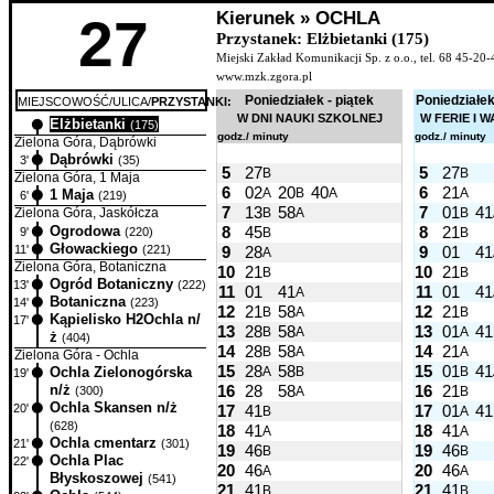
Kierunek » OCHLA
27
Przystanek: Elżbietanki (175)
Miejski Zakład Komunikacji Sp. z o.o., tel. 68 45-20-
www.mzk.zgora.pl
Poniedziałek - piątek
Poniedziałek
MIEJSCOWOŚĆ/ULICA/
PRZYSTANKI:
W DNI NAUKI SZKOLNEJ
W FERIE I 
Elżbietanki
0'
(175)
godz./ minuty
godz./ minuty
Zielona Góra, Dąbrówki
Dąbrówki
3'
(35)
5
27
5
27
B
B
Zielona Góra, 1 Maja
6
02
20
40
6
21
A
B
A
A
1 Maja
6'
(219)
7
13
58
7
01
41
B
A
B
Zielona Góra, Jaskółcza
Ogrodowa
8
45
8
21
9'
(220)
B
B
Głowackiego
11'
(221)
9
28
9
01
41
A
Zielona Góra, Botaniczna
10
21
10
21
B
B
Ogród Botaniczny
13'
(222)
11
01
41
11
01
41
A
Botaniczna
14'
(223)
12
21
58
12
21
B
A
B
Kąpielisko H2Ochla n/
17'
13
28
58
13
01
41
B
A
A
ż
(404)
14
28
58
14
21
B
A
A
Zielona Góra - Ochla
15
28
58
15
01
41
A
B
B
Ochla Zielonogórska
19'
16
28
58
16
21
n/ż
A
B
(300)
Ochla Skansen n/ż
17
41
17
01
41
20'
B
A
(628)
18
41
18
41
A
A
Ochla cmentarz
21'
(301)
19
46
19
46
B
B
Ochla Plac
22'
20
46
20
46
A
A
Błyskoszowej
(541)
21
41
21
41
B
B