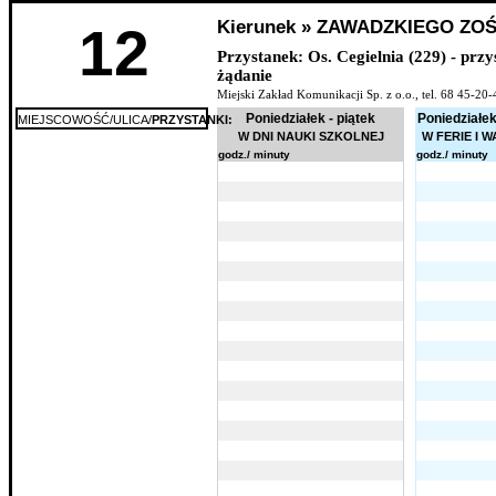
Kierunek » ZAWADZKIEGO ZOŚ
12
Przystanek: Os. Cegielnia (229) - prz
żądanie
Miejski Zakład Komunikacji Sp. z o.o., tel. 68 45-2
Poniedziałek - piątek
Poniedziałek
MIEJSCOWOŚĆ/ULICA/
PRZYSTANKI:
W DNI NAUKI SZKOLNEJ
W FERIE I 
godz./ minuty
godz./ minuty