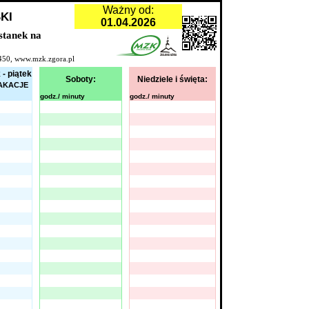
Ważny od:
KI
01.04.2026
ystanek na
0-450, www.mzk.zgora.pl
 - piątek
Soboty:
Niedziele i święta:
WAKACJE
godz./ minuty
godz./ minuty