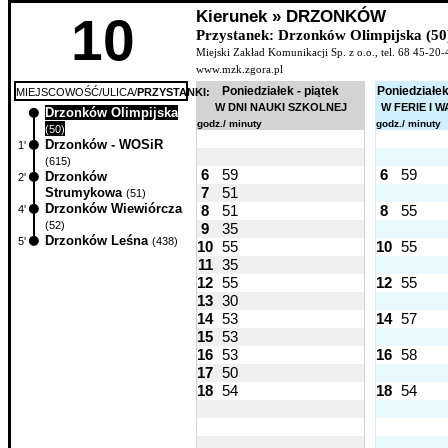
Kierunek » DRZONKÓW
10
Przystanek: Drzonków Olimpijska (50
Miejski Zakład Komunikacji Sp. z o.o., tel. 68 45-20-
www.mzk.zgora.pl
Poniedziałek - piątek
Poniedziałek
MIEJSCOWOŚĆ/ULICA/
PRZYSTANKI:
W DNI NAUKI SZKOLNEJ
W FERIE I 
Drzonków Olimpijska
0'
godz./ minuty
godz./ minuty
(50)
Drzonków - WOSiR
1'
(615)
6
59
6
59
Drzonków
2'
7
51
Strumykowa
(51)
Drzonków Wiewiórcza
8
51
8
55
4'
(52)
9
35
Drzonków Leśna
5'
(438)
10
55
10
55
11
35
12
55
12
55
13
30
14
53
14
57
15
53
16
53
16
58
17
50
18
54
18
54