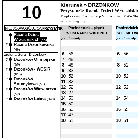
Kierunek » DRZONKÓW
10
Przystanek: Racula Dzieci Wrzesiński
Miejski Zakład Komunikacji Sp. z o.o., tel. 68 45-20-
www.mzk.zgora.pl
Poniedziałek - piątek
Poniedziałek
MIEJSCOWOŚĆ/ULICA/
PRZYSTANKI:
W DNI NAUKI SZKOLNEJ
W FERIE I 
Racula Dzieci
0'
godz./ minuty
godz./ minuty
Wrzesińskich
(48)
Racula Drzonkowska
2'
(49)
6
56
6
56
Zielona Góra - Drzonków
7
48
Drzonków Olimpijska
3'
8
48
8
52
(50)
Drzonków - WOSiR
4'
9
32
(615)
10
52
10
52
Drzonków
5'
11
32
Strumykowa
(51)
12
52
12
52
Drzonków Wiewiórcza
7'
13
27
(52)
14
50
14
54
Drzonków Leśna
8'
(438)
15
50
16
50
16
55
17
47
18
51
18
51