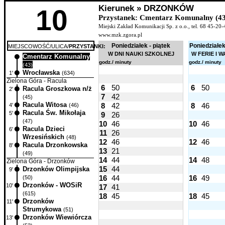
Kierunek » DRZONKÓW
10
Przystanek: Cmentarz Komunalny (43
Miejski Zakład Komunikacji Sp. z o.o., tel. 68 45-20-
www.mzk.zgora.pl
Poniedziałek - piątek
Poniedziałek
MIEJSCOWOŚĆ/ULICA/
PRZYSTANKI:
W DNI NAUKI SZKOLNEJ
W FERIE I 
Cmentarz Komunalny
0'
godz./ minuty
godz./ minuty
(43)
Wrocławska
1'
(634)
Zielona Góra - Racula
6
50
6
50
Racula Groszkowa n/ż
2'
7
42
(45)
Racula Witosa
8
42
8
46
4'
(46)
Racula Św. Mikołaja
5'
9
26
(47)
10
46
10
46
Racula Dzieci
6'
11
26
Wrzesińskich
(48)
12
46
12
46
Racula Drzonkowska
8'
13
21
(49)
14
44
14
48
Zielona Góra - Drzonków
15
44
Drzonków Olimpijska
9'
16
44
16
49
(50)
Drzonków - WOSiR
10'
17
41
(615)
18
45
18
45
Drzonków
11'
Strumykowa
(51)
Drzonków Wiewiórcza
13'