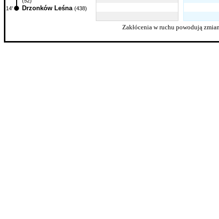
(52)
Drzonków Leśna
14'
(438)
Zakłócenia w ruchu powodują zmian