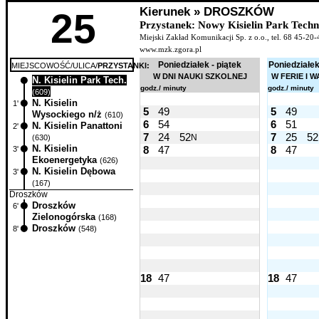
Kierunek » DROSZKÓW
25
Przystanek: Nowy Kisielin Park Techn
Miejski Zakład Komunikacji Sp. z o.o., tel. 68 45-20-
www.mzk.zgora.pl
Poniedziałek - piątek
Poniedziałek
MIEJSCOWOŚĆ/ULICA/
PRZYSTANKI:
W DNI NAUKI SZKOLNEJ
W FERIE I 
N. Kisielin Park Tech.
0'
godz./ minuty
godz./ minuty
(609)
N. Kisielin
1'
5
49
5
49
Wysockiego n/ż
(610)
6
54
6
51
N. Kisielin Panattoni
2'
7
24
52
7
25
52
N
(630)
N. Kisielin
8
47
8
47
3'
Ekoenergetyka
(626)
N. Kisielin Dębowa
3'
(167)
Droszków
Droszków
6'
Zielonogórska
(168)
Droszków
8'
(548)
18
47
18
47