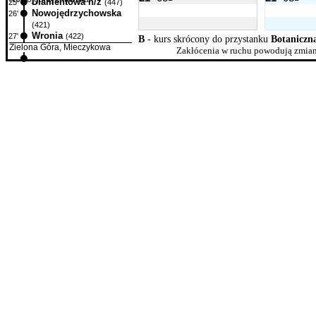
Diamentowa n/ż
25'
(447)
Nowojędrzychowska
26'
(421)
Wronia
27'
(422)
B
- kurs skrócony do przystanku
Botaniczn
Zielona Góra, Mieczykowa
Zakłócenia w ruchu powodują zmian
...