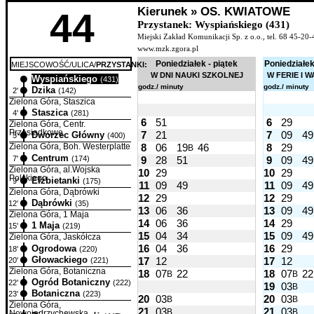
Kierunek » OS. KWIATOWE
44
Przystanek: Wyspiańskiego (431)
Miejski Zakład Komunikacji Sp. z o.o., tel. 68 45-20-
www.mzk.zgora.pl
Poniedziałek - piątek
Poniedziałek
MIEJSCOWOŚĆ/ULICA/
PRZYSTANKI:
W DNI NAUKI SZKOLNEJ
W FERIE I 
Wyspiańskiego
1'
(431)
godz./ minuty
godz./ minuty
Dzika
2'
(142)
Zielona Góra, Staszica
Staszica
4'
(281)
6
51
6
29
Zielona Góra, Centr.
Przesiadkowe
7
21
7
09
49
Dworzec Główny
5'
(400)
8
06
19
46
8
29
Zielona Góra, Boh. Westerplatte
B
Centrum
7'
(174)
9
28
51
9
09
49
Zielona Góra, al.Wojska
10
29
10
29
Polskiego
Elżbietanki
9'
(175)
11
09
49
11
09
49
Zielona Góra, Dąbrówki
12
29
12
29
Dąbrówki
12'
(35)
13
06
36
13
09
49
Zielona Góra, 1 Maja
14
06
36
14
29
1 Maja
15'
(219)
15
04
34
15
09
49
Zielona Góra, Jaskółcza
16
04
36
16
29
Ogrodowa
18'
(220)
Głowackiego
17
12
17
12
20'
(221)
Zielona Góra, Botaniczna
18
07
22
18
07
22
B
B
Ogród Botaniczny
22'
(222)
19
03
B
Botaniczna
23'
(223)
20
03
20
03
B
B
Zielona Góra,
21
03
21
03
B
B
Nowojędrzychowska