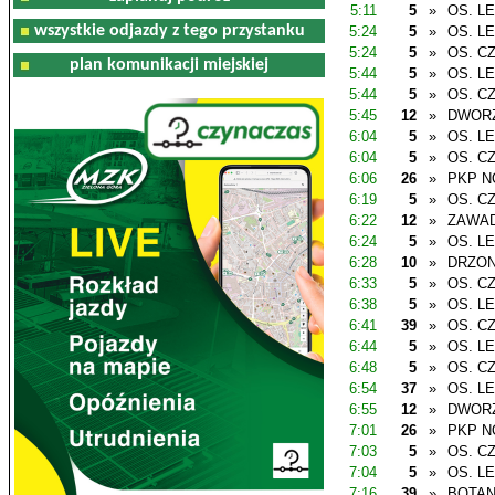
5:11
5
»
OS. L
wszystkie odjazdy z tego przystanku
5:24
5
»
OS. L
5:24
5
»
OS. C
plan komunikacji miejskiej
5:44
5
»
OS. L
5:44
5
»
OS. C
5:45
12
»
DWOR
6:04
5
»
OS. L
6:04
5
»
OS. C
6:06
26
»
PKP N
6:19
5
»
OS. C
6:22
12
»
ZAWAD
6:24
5
»
OS. L
6:28
10
»
DRZO
6:33
5
»
OS. C
6:38
5
»
OS. L
6:41
39
»
OS. C
6:44
5
»
OS. L
6:48
5
»
OS. C
6:54
37
»
OS. L
6:55
12
»
DWOR
7:01
26
»
PKP N
7:03
5
»
OS. C
7:04
5
»
OS. L
7:16
39
»
BOTAN