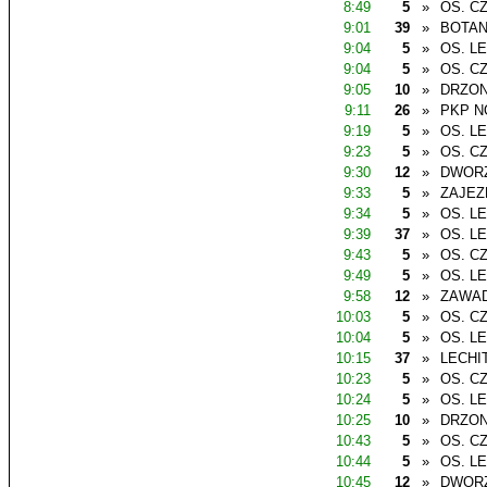
8:49
5
»
OS. C
9:01
39
»
BOTAN
9:04
5
»
OS. L
9:04
5
»
OS. C
9:05
10
»
DRZO
9:11
26
»
PKP N
9:19
5
»
OS. L
9:23
5
»
OS. C
9:30
12
»
DWOR
9:33
5
»
ZAJEZ
9:34
5
»
OS. L
9:39
37
»
OS. L
9:43
5
»
OS. C
9:49
5
»
OS. L
9:58
12
»
ZAWAD
10:03
5
»
OS. C
10:04
5
»
OS. L
10:15
37
»
LECHI
10:23
5
»
OS. C
10:24
5
»
OS. L
10:25
10
»
DRZO
10:43
5
»
OS. C
10:44
5
»
OS. L
10:45
12
»
DWOR