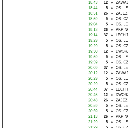
18:43
12
»
ZAWAD
18:44
5
»
OS. L
18:51
26
»
ZAJEZ
18:59
5
»
OS. C
19:04
5
»
OS. L
19:13
26
»
PKP N
19:14
37
»
LECHI
19:29
5
»
OS. L
19:29
5
»
OS. C
19:30
12
»
DWOR
19:59
5
»
OS. L
19:59
5
»
OS. C
20:09
37
»
OS. L
20:12
12
»
ZAWAD
20:29
5
»
OS. L
20:29
5
»
OS. C
20:44
37
»
LECHI
20:45
12
»
DWOR
20:48
26
»
ZAJEZ
20:59
5
»
OS. L
20:59
5
»
OS. C
21:13
26
»
PKP N
21:29
5
»
OS. L
21:29
5
»
OS. C