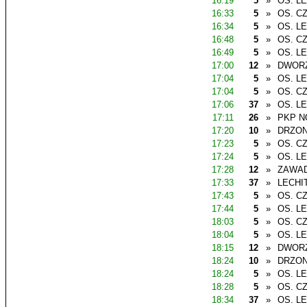
16:19
5
»
OS. L
16:33
5
»
OS. C
16:34
5
»
OS. L
16:48
5
»
OS. C
16:49
5
»
OS. L
17:00
12
»
DWOR
17:04
5
»
OS. L
17:04
5
»
OS. C
17:06
37
»
OS. L
17:11
26
»
PKP N
17:20
10
»
DRZO
17:23
5
»
OS. C
17:24
5
»
OS. L
17:28
12
»
ZAWAD
17:33
37
»
LECHI
17:43
5
»
OS. C
17:44
5
»
OS. L
18:03
5
»
OS. C
18:04
5
»
OS. L
18:15
12
»
DWOR
18:24
10
»
DRZO
18:24
5
»
OS. L
18:28
5
»
OS. C
18:34
37
»
OS. L