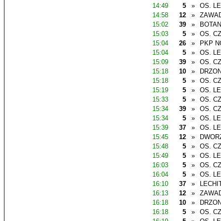
14:49
5
»
OS. L
14:58
12
»
ZAWAD
15:02
39
»
BOTAN
15:03
5
»
OS. C
15:04
26
»
PKP N
15:04
5
»
OS. L
15:09
39
»
OS. C
15:18
10
»
DRZO
15:18
5
»
OS. C
15:19
5
»
OS. L
15:33
5
»
OS. C
15:34
39
»
OS. C
15:34
5
»
OS. L
15:39
37
»
OS. L
15:45
12
»
DWOR
15:48
5
»
OS. C
15:49
5
»
OS. L
16:03
5
»
OS. C
16:04
5
»
OS. L
16:10
37
»
LECHI
16:13
12
»
ZAWAD
16:18
10
»
DRZO
16:18
5
»
OS. C