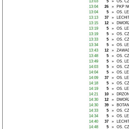
13:03
5
»
OS. C
13:04
26
»
PKP N
13:04
5
»
OS. L
13:13
37
»
LECHI
13:15
12
»
DWOR
13:19
5
»
OS. L
13:19
5
»
OS. C
13:33
5
»
OS. C
13:34
5
»
OS. L
13:43
12
»
ZAWAD
13:48
5
»
OS. C
13:49
5
»
OS. L
14:03
5
»
OS. C
14:04
5
»
OS. L
14:09
37
»
OS. L
14:18
5
»
OS. C
14:19
5
»
OS. L
14:21
10
»
DRZO
14:30
12
»
DWOR
14:30
39
»
BOTAN
14:33
5
»
OS. C
14:34
5
»
OS. L
14:40
37
»
LECHI
14:48
5
»
OS. C