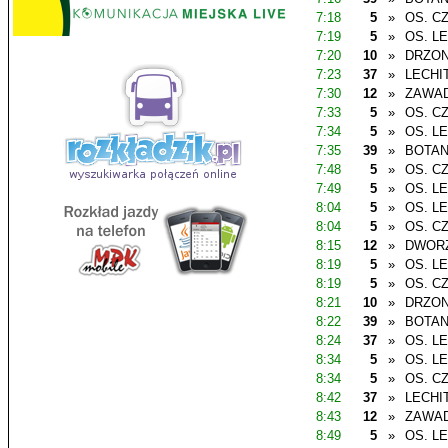
7:18
5
»
OS. C
7:19
5
»
OS. L
7:20
10
»
DRZO
7:23
37
»
LECHI
7:30
12
»
ZAWAD
7:33
5
»
OS. C
7:34
5
»
OS. L
7:35
39
»
BOTAN
7:48
5
»
OS. C
7:49
5
»
OS. L
8:04
5
»
OS. L
8:04
5
»
OS. C
8:15
12
»
DWOR
8:19
5
»
OS. L
8:19
5
»
OS. C
8:21
10
»
DRZO
8:22
39
»
BOTAN
8:24
37
»
OS. L
8:34
5
»
OS. L
8:34
5
»
OS. C
8:42
37
»
LECHI
8:43
12
»
ZAWAD
8:49
5
»
OS. L