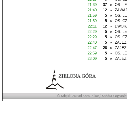
21:39
37
»
OS. L
21:40
12
»
ZAWAD
21:59
5
»
OS. L
21:59
5
»
OS. C
22:11
12
»
DWOR
22:29
5
»
OS. L
22:29
5
»
OS. C
22:40
5
»
ZAJEZ
22:47
26
»
ZAJEZ
22:59
5
»
OS. L
23:09
5
»
ZAJEZ
© Miejski Zakład Komunikacji Spółka z ogranic