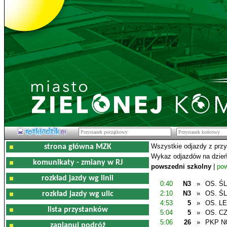
Wszystkie odjazdy z prz
strona główna MZK
Wykaz odjazdów na dzień
komunikaty - zmiany w RJ
powszedni szkolny
|
pow
rozkład jazdy wg linii
0:40
N3
»
OS. Ś
2:10
N3
»
OS. Ś
rozkład jazdy wg ulic
4:53
5
»
OS. L
lista przystanków
5:04
5
»
OS. C
5:06
26
»
PKP N
zaplanuj podróż