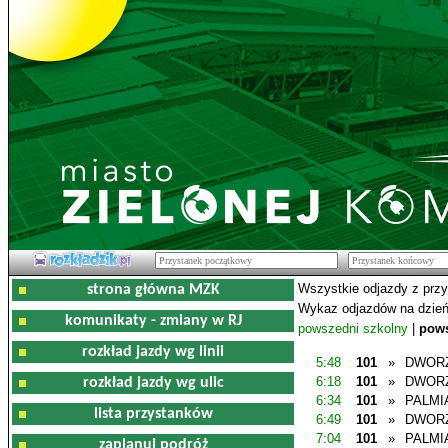
Wszystkie odjazdy z prz
strona główna MZK
Wykaz odjazdów na dzień
komunikaty - zmiany w RJ
powszedni szkolny
|
pows
rozkład jazdy wg linii
5:48
101
»
DWOR
6:18
101
»
DWOR
rozkład jazdy wg ulic
6:34
101
»
PALMI
lista przystanków
6:49
101
»
DWOR
7:04
101
»
PALMI
zaplanuj podróż