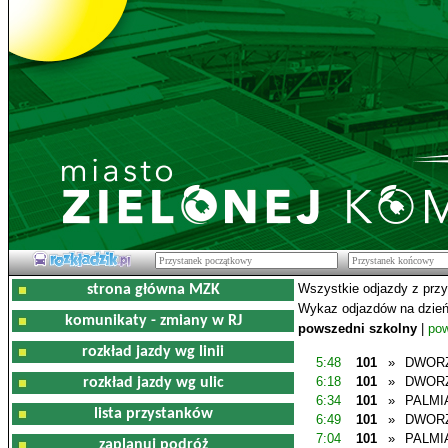
Wszystkie odjazdy z prz
strona główna MZK
Wykaz odjazdów na dzień
komunikaty - zmiany w RJ
powszedni szkolny
|
pow
rozkład jazdy wg linii
5:48
101
»
DWOR
6:18
101
»
DWOR
rozkład jazdy wg ulic
6:34
101
»
PALMI
lista przystanków
6:49
101
»
DWOR
7:04
101
»
PALMI
zaplanuj podróż