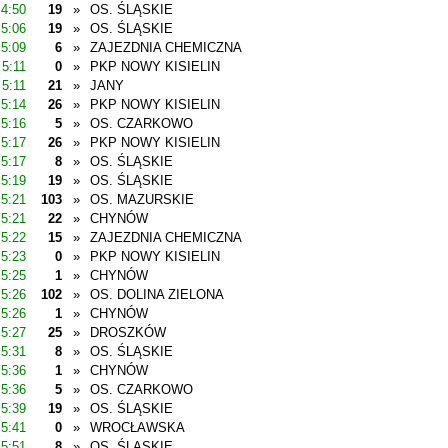
4:50
19
»
OS. ŚLĄSKIE
5:06
19
»
OS. ŚLĄSKIE
5:09
6
»
ZAJEZDNIA CHEMICZNA
5:11
0
»
PKP NOWY KISIELIN
5:11
21
»
JANY
5:14
26
»
PKP NOWY KISIELIN
5:16
5
»
OS. CZARKOWO
5:17
26
»
PKP NOWY KISIELIN
5:17
8
»
OS. ŚLĄSKIE
5:19
19
»
OS. ŚLĄSKIE
5:21
103
»
OS. MAZURSKIE
5:21
22
»
CHYNÓW
5:22
15
»
ZAJEZDNIA CHEMICZNA
5:23
0
»
PKP NOWY KISIELIN
5:25
1
»
CHYNÓW
5:26
102
»
OS. DOLINA ZIELONA
5:26
1
»
CHYNÓW
5:27
25
»
DROSZKÓW
5:31
8
»
OS. ŚLĄSKIE
5:36
1
»
CHYNÓW
5:36
5
»
OS. CZARKOWO
5:39
19
»
OS. ŚLĄSKIE
5:41
0
»
WROCŁAWSKA
5:51
8
»
OS. ŚLĄSKIE