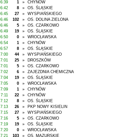
6:39
1
»
CHYNÓW
6:42
8
»
OS. ŚLĄSKIE
6:45
27
»
WYSPIAŃSKIEGO
6:46
102
»
OS. DOLINA ZIELONA
6:46
5
»
OS. CZARKOWO
6:49
19
»
OS. ŚLĄSKIE
6:50
0
»
WROCŁAWSKA
6:54
1
»
CHYNÓW
6:57
8
»
OS. ŚLĄSKIE
7:00
44
»
WYSPIAŃSKIEGO
7:01
25
»
DROSZKÓW
7:01
5
»
OS. CZARKOWO
7:02
6
»
ZAJEZDNIA CHEMICZNA
7:04
19
»
OS. ŚLĄSKIE
7:05
0
»
WROCŁAWSKA
7:09
1
»
CHYNÓW
7:11
22
»
CHYNÓW
7:12
8
»
OS. ŚLĄSKIE
7:13
26
»
PKP NOWY KISIELIN
7:15
27
»
WYSPIAŃSKIEGO
7:16
5
»
OS. CZARKOWO
7:19
19
»
OS. ŚLĄSKIE
7:20
0
»
WROCŁAWSKA
7:21
103
»
OS. MAZURSKIE