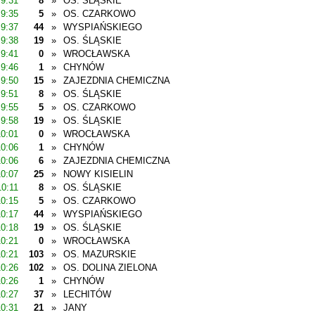
9:31
8
»
OS. ŚLĄSKIE
9:35
5
»
OS. CZARKOWO
9:37
44
»
WYSPIAŃSKIEGO
9:38
19
»
OS. ŚLĄSKIE
9:41
0
»
WROCŁAWSKA
9:46
1
»
CHYNÓW
9:50
15
»
ZAJEZDNIA CHEMICZNA
9:51
8
»
OS. ŚLĄSKIE
9:55
5
»
OS. CZARKOWO
9:58
19
»
OS. ŚLĄSKIE
10:01
0
»
WROCŁAWSKA
10:06
1
»
CHYNÓW
10:06
6
»
ZAJEZDNIA CHEMICZNA
10:07
25
»
NOWY KISIELIN
10:11
8
»
OS. ŚLĄSKIE
10:15
5
»
OS. CZARKOWO
10:17
44
»
WYSPIAŃSKIEGO
10:18
19
»
OS. ŚLĄSKIE
10:21
0
»
WROCŁAWSKA
10:21
103
»
OS. MAZURSKIE
10:26
102
»
OS. DOLINA ZIELONA
10:26
1
»
CHYNÓW
10:27
37
»
LECHITÓW
10:31
21
»
JANY