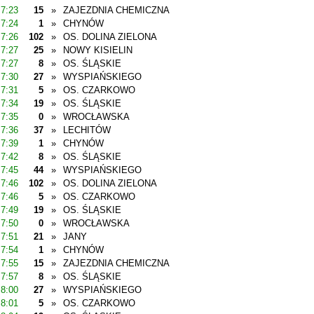
7:23
15
»
ZAJEZDNIA CHEMICZNA
7:24
1
»
CHYNÓW
7:26
102
»
OS. DOLINA ZIELONA
7:27
25
»
NOWY KISIELIN
7:27
8
»
OS. ŚLĄSKIE
7:30
27
»
WYSPIAŃSKIEGO
7:31
5
»
OS. CZARKOWO
7:34
19
»
OS. ŚLĄSKIE
7:35
0
»
WROCŁAWSKA
7:36
37
»
LECHITÓW
7:39
1
»
CHYNÓW
7:42
8
»
OS. ŚLĄSKIE
7:45
44
»
WYSPIAŃSKIEGO
7:46
102
»
OS. DOLINA ZIELONA
7:46
5
»
OS. CZARKOWO
7:49
19
»
OS. ŚLĄSKIE
7:50
0
»
WROCŁAWSKA
7:51
21
»
JANY
7:54
1
»
CHYNÓW
7:55
15
»
ZAJEZDNIA CHEMICZNA
7:57
8
»
OS. ŚLĄSKIE
8:00
27
»
WYSPIAŃSKIEGO
8:01
5
»
OS. CZARKOWO