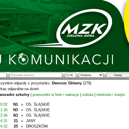
zystkie odjazdy z przystanku:
Dworzec Główny
(279)
kaz odjazdów na dzień:
wszedni szkolny
|
powszedni w ferie i wakacje
|
sobota
|
niedziela i święto
0:02
N1
»
OS. ŚLĄSKIE
1:26
N3
»
OS. ŚLĄSKIE
2:46
N3
»
OS. ŚLĄSKIE
4:31
21
»
JANY
4:32
25
»
DROSZKÓW