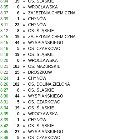
8:04
19
»
OS. ŚLĄSKIE
8:05
0
»
WROCŁAWSKA
8:07
6
»
ZAJEZDNIA CHEMICZNA
8:09
1
»
CHYNÓW
8:11
22
»
CHYNÓW
8:12
8
»
OS. ŚLĄSKIE
8:15
15
»
ZAJEZDNIA CHEMICZNA
8:15
44
»
WYSPIAŃSKIEGO
8:16
5
»
OS. CZARKOWO
8:19
19
»
OS. ŚLĄSKIE
8:20
0
»
WROCŁAWSKA
8:21
103
»
OS. MAZURSKIE
8:22
25
»
DROSZKÓW
8:24
1
»
CHYNÓW
8:26
102
»
OS. DOLINA ZIELONA
8:27
8
»
OS. ŚLĄSKIE
8:30
44
»
WYSPIAŃSKIEGO
8:31
5
»
OS. CZARKOWO
8:34
19
»
OS. ŚLĄSKIE
8:35
0
»
WROCŁAWSKA
8:39
1
»
CHYNÓW
8:42
8
»
OS. ŚLĄSKIE
8:45
27
»
WYSPIAŃSKIEGO
8:46
5
»
OS. CZARKOWO