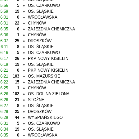
5:56
5
»
OS. CZARKOWO
5:59
19
»
OS. ŚLĄSKIE
6:01
0
»
WROCŁAWSKA
6:01
22
»
CHYNÓW
6:05
6
»
ZAJEZDNIA CHEMICZNA
6:06
1
»
CHYNÓW
6:07
25
»
DROSZKÓW
6:11
8
»
OS. ŚLĄSKIE
6:16
5
»
OS. CZARKOWO
6:17
26
»
PKP NOWY KISIELIN
6:19
19
»
OS. ŚLĄSKIE
6:21
0
»
PKP NOWY KISIELIN
6:21
103
»
OS. MAZURSKIE
6:22
15
»
ZAJEZDNIA CHEMICZNA
6:25
1
»
CHYNÓW
6:26
102
»
OS. DOLINA ZIELONA
6:26
21
»
STOŻNE
6:27
8
»
OS. ŚLĄSKIE
6:29
25
»
DROSZKÓW
6:29
44
»
WYSPIAŃSKIEGO
6:31
5
»
OS. CZARKOWO
6:34
19
»
OS. ŚLĄSKIE
6:35
0
»
WROCŁAWSKA