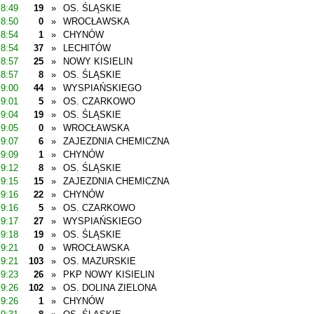
8:49
19
»
OS. ŚLĄSKIE
8:50
0
»
WROCŁAWSKA
8:54
1
»
CHYNÓW
8:54
37
»
LECHITÓW
8:57
25
»
NOWY KISIELIN
8:57
8
»
OS. ŚLĄSKIE
9:00
44
»
WYSPIAŃSKIEGO
9:01
5
»
OS. CZARKOWO
9:04
19
»
OS. ŚLĄSKIE
9:05
0
»
WROCŁAWSKA
9:07
6
»
ZAJEZDNIA CHEMICZNA
9:09
1
»
CHYNÓW
9:12
8
»
OS. ŚLĄSKIE
9:15
15
»
ZAJEZDNIA CHEMICZNA
9:16
22
»
CHYNÓW
9:16
5
»
OS. CZARKOWO
9:17
27
»
WYSPIAŃSKIEGO
9:18
19
»
OS. ŚLĄSKIE
9:21
0
»
WROCŁAWSKA
9:21
103
»
OS. MAZURSKIE
9:23
26
»
PKP NOWY KISIELIN
9:26
102
»
OS. DOLINA ZIELONA
9:26
1
»
CHYNÓW