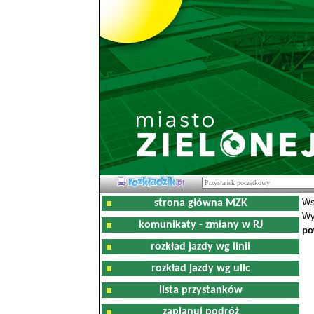
Ws
strona główna MZK
Wy
komunikaty - zmiany w RJ
po
rozkład jazdy wg linii
rozkład jazdy wg ulic
lista przystanków
zaplanuj podróż