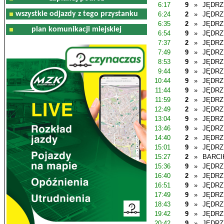
6:17
9
»
JĘDR
wszystkie odjazdy z tego przystanku
6:24
2
»
JĘDR
6:35
2
»
JĘDR
plan komunikacji miejskiej
6:54
9
»
JĘDR
7:37
2
»
JĘDR
7:49
9
»
JĘDR
8:53
9
»
JĘDR
9:44
9
»
JĘDR
10:44
9
»
JĘDR
11:44
9
»
JĘDR
11:59
2
»
JĘDR
12:49
2
»
JĘDR
13:04
9
»
JĘDR
13:46
9
»
JĘDR
14:40
2
»
JĘDR
15:01
9
»
JĘDR
15:27
2
»
BARCI
15:36
9
»
JĘDR
16:40
2
»
JĘDR
16:51
9
»
JĘDR
17:49
9
»
JĘDR
18:43
9
»
JĘDR
19:42
9
»
JĘDR
20:42
9
»
JĘDR