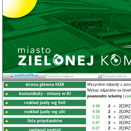
Wszystkie odjazdy z prz
strona główna MZK
Wykaz odjazdów na dzień
komunikaty - zmiany w RJ
powszedni szkolny
|
pow
rozkład jazdy wg linii
4:49
2
»
JĘDR
4:56
2
»
JĘDR
rozkład jazdy wg ulic
5:22
9
»
JĘDR
lista przystanków
5:47
2
»
JĘDR
6:07
2
»
JĘDR
zaplanuj podróż