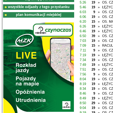
5:26
19
»
OS. C
wszystkie odjazdy z tego przystanku
5:46
19
»
ŁĘŻYC
6:03
9
»
OS. C
plan komunikacji miejskiej
6:06
19
»
OS. C
6:20
15
»
OS. M
6:26
19
»
ŁĘŻYC
6:46
19
»
ŁĘŻYC
6:50
39
»
OS. C
7:03
19
»
OS. C
7:09
15
»
RACU
7:11
9
»
OS. C
7:19
19
»
ŁĘŻYC
7:34
19
»
OS. C
7:49
19
»
ŁĘŻYC
7:51
29
»
OS. C
7:56
9
»
OS. C
8:04
19
»
OS. C
8:19
19
»
ŁĘŻYC
8:34
19
»
OS. C
8:46
9
»
OS. C
8:49
19
»
ŁĘŻYC
8:50
29
»
OS. C
9:04
19
»
OS. C
9:19
19
»
OS. C