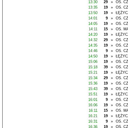
13:30
29
»
OS. C
13:35
19
»
OS. C
13:50
19
»
ŁĘŻYC
14:01
9
»
OS. C
14:05
19
»
OS. C
14:11
15
»
OS. M
14:20
19
»
ŁĘŻYC
14:32
29
»
OS. C
14:35
19
»
OS. C
14:46
9
»
OS. C
14:50
19
»
ŁĘŻYC
15:06
19
»
OS. C
15:18
39
»
OS. C
15:21
19
»
ŁĘŻYC
15:34
29
»
OS. C
15:36
19
»
OS. C
15:43
39
»
OS. C
15:51
19
»
ŁĘŻYC
16:01
9
»
OS. C
16:06
19
»
OS. C
16:11
15
»
OS. M
16:21
19
»
ŁĘŻYC
16:31
9
»
OS. C
16:36
19
»
OS. C