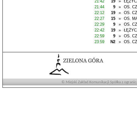
21:42
19
»
ŁĘŻYC
21:44
9
»
OS. C
22:12
19
»
OS. C
22:27
15
»
OS. M
22:29
9
»
OS. C
22:42
19
»
ŁĘŻYC
22:59
9
»
OS. C
23:59
N2
»
OS. C
© Miejski Zakład Komunikacji Spółka z ogranic