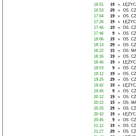
16:51
19
»
ŁĘŻYC
16:53
29
»
OS. C
17:04
19
»
OS. C
17:26
19
»
ŁĘŻYC
17:46
19
»
OS. C
17:46
9
»
OS. C
18:06
19
»
OS. C
18:13
29
»
OS. C
18:22
15
»
OS. M
18:26
19
»
OS. C
18:46
19
»
ŁĘŻYC
18:53
9
»
OS. C
19:12
19
»
OS. C
19:25
29
»
OS. C
19:42
19
»
ŁĘŻYC
19:45
9
»
OS. C
20:12
19
»
OS. C
20:22
15
»
OS. M
20:25
29
»
OS. C
20:42
19
»
ŁĘŻYC
20:45
9
»
OS. C
21:12
19
»
OS. C
21:27
29
»
OS. C