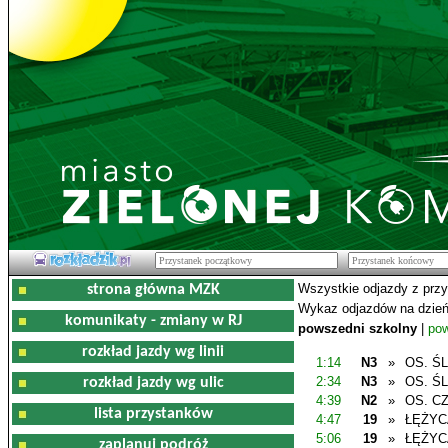
Wszystkie odjazdy z prz
strona główna MZK
Wykaz odjazdów na dzień
komunikaty - zmiany w RJ
powszedni szkolny
|
pow
rozkład jazdy wg linii
1:14
N3
»
OS. Ś
2:34
N3
»
OS. Ś
rozkład jazdy wg ulic
4:39
N2
»
OS. C
lista przystanków
4:47
19
»
ŁĘŻYC
5:06
19
»
ŁĘŻYC
zaplanuj podróż