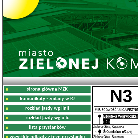
N3
strona główna MZK
komunikaty - zmiany w RJ
rozkład jazdy wg linii
MIEJSCOWOŚĆ/ULICA/
PRZYST
Biblioteka Wojewódzka 
0'
rozkład jazdy wg ulic
(191)
Zielona Góra, Kupiecka
lista przystanków
Śródmieście n/ż
1'
(21)
Zielona Góra, Batorego
wszystkie odjazdy z tego przystanku