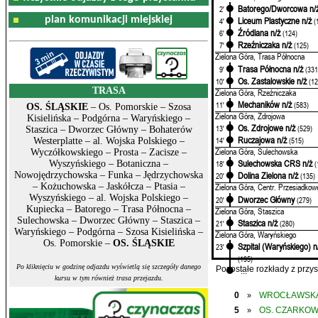
Batorego/Dworcowa n/
2'
plan komunikacji miejskiej
Liceum Plastyczne n/ż
4'
(
Źródlana n/ż
6'
(124)
Rzeźniczaka n/ż
7'
(125)
Zielona Góra, Trasa Północna
Trasa Północna n/ż
9'
(331
Os. Zastalowskie n/ż
10'
(12
TRASA
Zielona Góra, Rzeźniczaka
Mechaników n/ż
11'
(583)
OS. ŚLĄSKIE
– Os. Pomorskie – Szosa
Zielona Góra, Zdrojowa
Kisielińska – Podgórna – Waryńskiego –
Os. Zdrojowe n/ż
13'
(529)
Staszica – Dworzec Główny – Bohaterów
Ruczajowa n/ż
14'
(515)
Westerplatte – al. Wojska Polskiego –
Zielona Góra, Sulechowska
Wyczółkowskiego – Prosta – Zacisze –
Sulechowska CRS n/ż
Wyszyńskiego – Botaniczna –
18'
(
Nowojędrzychowska – Funka – Jędrzychowska
Dolina Zielona n/ż
20'
(135)
– Kożuchowska – Jaskółcza – Ptasia –
Zielona Góra, Centr. Przesiadkow
Wyszyńskiego – al. Wojska Polskiego –
Dworzec Główny
20'
(279)
Kupiecka – Batorego – Trasa Północna –
Zielona Góra, Staszica
Sulechowska – Dworzec Główny – Staszica –
Staszica n/ż
21'
(280)
Waryńskiego – Podgórna – Szosa Kisielińska –
Zielona Góra, Waryńskiego
Os. Pomorskie –
OS. ŚLĄSKIE
Szpital (Waryńskiego) n
23'
(195)
Po kliknięciu w godzinę odjazdu wyświetlą się szczegóły danego
...
Pozostałe rozkłady z prz
kursu w tym również trasa przejazdu.
0
WROCŁAWSK
»
5
OS. CZARKO
»