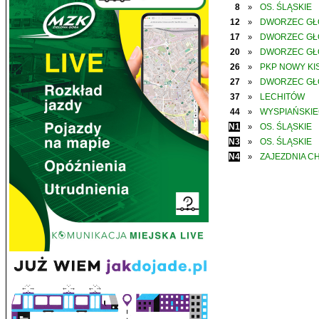
8
OS. ŚLĄSKIE
»
12
DWORZEC G
»
17
DWORZEC G
»
20
DWORZEC G
»
26
PKP NOWY KIS
»
27
DWORZEC G
»
37
LECHITÓW
»
44
WYSPIAŃSKI
»
N1
OS. ŚLĄSKIE
»
N3
OS. ŚLĄSKIE
»
N4
ZAJEZDNIA C
»