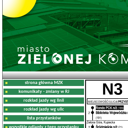
N3
strona główna MZK
komunikaty - zmiany w RJ
rozkład jazdy wg linii
MIEJSCOWOŚĆ/ULICA/
PRZYST
Rondo PCK n/ż
0'
(189)
rozkład jazdy wg ulic
Biblioteka Wojewódzka 
2'
(191)
lista przystanków
Zielona Góra, Kupiecka
Śródmieście n/ż
wszystkie odjazdy z tego przystanku
3'
(21)