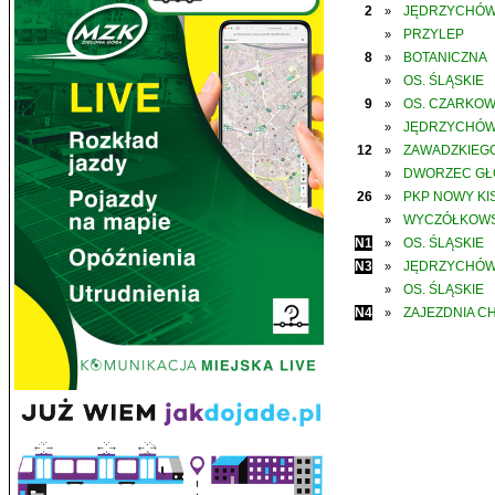
2
JĘDRZYCHÓ
»
PRZYLEP
»
8
BOTANICZNA
»
OS. ŚLĄSKIE
»
9
OS. CZARKO
»
JĘDRZYCHÓ
»
12
ZAWADZKIEGO
»
DWORZEC G
»
26
PKP NOWY KIS
»
WYCZÓŁKOWS
»
N1
OS. ŚLĄSKIE
»
N3
JĘDRZYCHÓ
»
OS. ŚLĄSKIE
»
N4
ZAJEZDNIA C
»