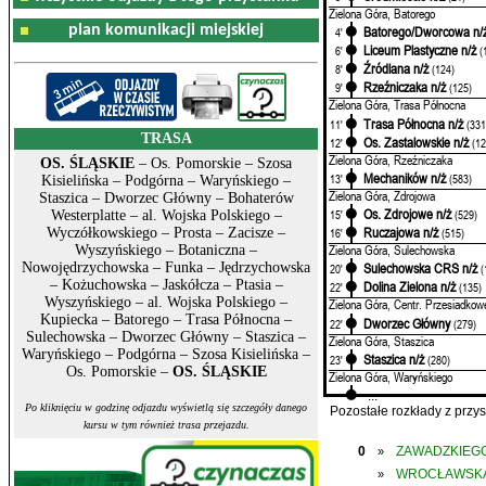
Zielona Góra, Batorego
plan komunikacji miejskiej
Batorego/Dworcowa n/
4'
Liceum Plastyczne n/ż
6'
(
Źródlana n/ż
8'
(124)
Rzeźniczaka n/ż
9'
(125)
Zielona Góra, Trasa Północna
Trasa Północna n/ż
11'
(331
TRASA
Os. Zastalowskie n/ż
12'
(12
Zielona Góra, Rzeźniczaka
OS. ŚLĄSKIE
– Os. Pomorskie – Szosa
Mechaników n/ż
13'
(583)
Kisielińska – Podgórna – Waryńskiego –
Zielona Góra, Zdrojowa
Staszica – Dworzec Główny – Bohaterów
Os. Zdrojowe n/ż
15'
(529)
Westerplatte – al. Wojska Polskiego –
Ruczajowa n/ż
Wyczółkowskiego – Prosta – Zacisze –
16'
(515)
Zielona Góra, Sulechowska
Wyszyńskiego – Botaniczna –
Nowojędrzychowska – Funka – Jędrzychowska
Sulechowska CRS n/ż
20'
(
– Kożuchowska – Jaskółcza – Ptasia –
Dolina Zielona n/ż
22'
(135)
Wyszyńskiego – al. Wojska Polskiego –
Zielona Góra, Centr. Przesiadkow
Kupiecka – Batorego – Trasa Północna –
Dworzec Główny
22'
(279)
Sulechowska – Dworzec Główny – Staszica –
Zielona Góra, Staszica
Waryńskiego – Podgórna – Szosa Kisielińska –
Staszica n/ż
23'
(280)
Os. Pomorskie –
OS. ŚLĄSKIE
Zielona Góra, Waryńskiego
...
Po kliknięciu w godzinę odjazdu wyświetlą się szczegóły danego
Pozostałe rozkłady z prz
kursu w tym również trasa przejazdu.
0
ZAWADZKIEGO
»
WROCŁAWSK
»