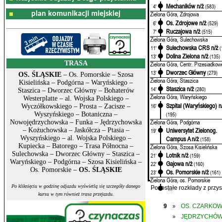
Mechaników n/ż
4'
(583)
plan komunikacji miejskiej
Zielona Góra, Zdrojowa
Os. Zdrojowe n/ż
6'
(529)
Ruczajowa n/ż
7'
(515)
Zielona Góra, Sulechowska
Sulechowska CRS n/ż
11'
(
Dolina Zielona n/ż
13'
(135)
TRASA
Zielona Góra, Centr. Przesiadkow
Dworzec Główny
13'
(279)
OS. ŚLĄSKIE
– Os. Pomorskie – Szosa
Zielona Góra, Staszica
Kisielińska – Podgórna – Waryńskiego –
Staszica n/ż
14'
(280)
Staszica – Dworzec Główny – Bohaterów
Zielona Góra, Waryńskiego
Westerplatte – al. Wojska Polskiego –
Szpital (Waryńskiego) n
16'
Wyczółkowskiego – Prosta – Zacisze –
(195)
Wyszyńskiego – Botaniczna –
Zielona Góra, Podgórna
Nowojędrzychowska – Funka – Jędrzychowska
Uniwersytet Zielonog.
– Kożuchowska – Jaskółcza – Ptasia –
19'
Wyszyńskiego – al. Wojska Polskiego –
Campus A n/ż
(158)
Kupiecka – Batorego – Trasa Północna –
Zielona Góra, Szosa Kisielińska
Sulechowska – Dworzec Główny – Staszica –
Lotnik n/ż
21'
(159)
Waryńskiego – Podgórna – Szosa Kisielińska –
Gajowa n/ż
22'
(160)
Os. Pomorskie –
OS. ŚLĄSKIE
Os. Pomorskie n/ż
23'
(161)
Zielona Góra, os. Pomorskie
Po kliknięciu w godzinę odjazdu wyświetlą się szczegóły danego
...
Pozostałe rozkłady z prz
kursu w tym również trasa przejazdu.
9
OS. CZARKO
»
JĘDRZYCHÓ
»