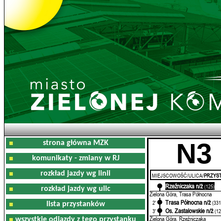
N3
strona główna MZK
komunikaty - zmiany w RJ
rozkład jazdy wg linii
MIEJSCOWOŚĆ/ULICA/
PRZYST
Rzeźniczaka n/ż
0'
(125)
rozkład jazdy wg ulic
Zielona Góra, Trasa Północna
Trasa Północna n/ż
2'
(331
lista przystanków
Os. Zastalowskie n/ż
3'
(12
Zielona Góra, Rzeźniczaka
wszystkie odjazdy z tego przystanku