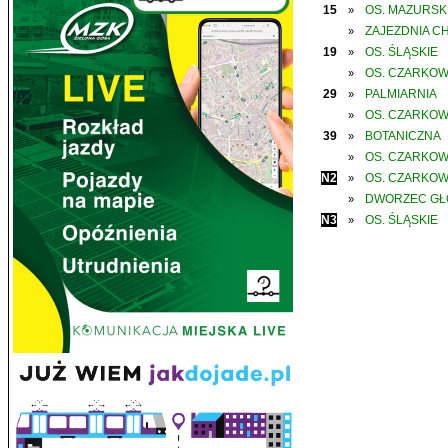
15
OS. MAZURSK
»
ZAJEZDNIA C
»
19
OS. ŚLĄSKIE
»
OS. CZARKO
»
29
PALMIARNIA
»
OS. CZARKO
»
39
BOTANICZNA
»
OS. CZARKO
»
N2
OS. CZARKO
»
DWORZEC G
»
N3
OS. ŚLĄSKIE
»