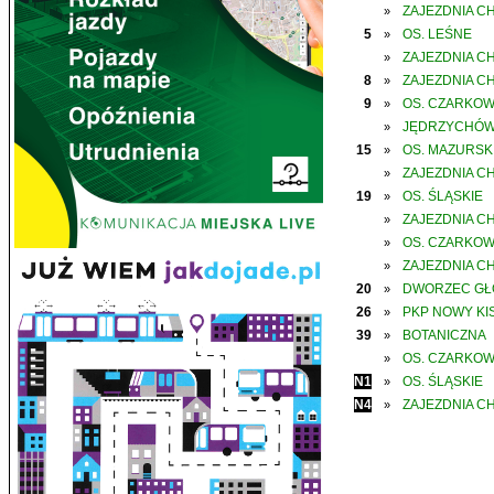
ZAJEZDNIA C
»
5
OS. LEŚNE
»
ZAJEZDNIA C
»
8
ZAJEZDNIA C
»
9
OS. CZARKO
»
JĘDRZYCHÓ
»
15
OS. MAZURSK
»
ZAJEZDNIA C
»
19
OS. ŚLĄSKIE
»
ZAJEZDNIA C
»
OS. CZARKO
»
ZAJEZDNIA C
»
20
DWORZEC G
»
26
PKP NOWY KIS
»
39
BOTANICZNA
»
OS. CZARKO
»
N1
OS. ŚLĄSKIE
»
N4
ZAJEZDNIA C
»