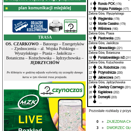
Rondo PCK
6'
(176)
plan komunikacji miejskiej
Wojska Polskiego
7'
(177)
Zielona Góra, Wyszyńskiego
Węgierska
10'
(178)
Monte Cassino
12'
(179)
Wiśniowa
15'
(180)
Zielona Góra, Ptasia
TRASA
Piastowska
16'
(225)
Zielona Góra, Jaskółcza
OS. CZARKOWO
– Batorego – Energetyków
Głowackiego
18'
(221)
– Zjednoczenia – al. Wojska Polskiego –
Zielona Góra, Botaniczna
Wyszyńskiego – Ptasia – Jaskółcza –
Poniatowskiego n/ż
19'
(211
Botaniczna – Kożuchowska – Jędrzychowska –
Zielona Góra, Kożuchowska
JĘDRZYCHÓW
Os. Robotnicze
21'
(199)
Przyrodnicza
22'
(200)
Po kliknięciu w godzinę odjazdu wyświetlą się szczegóły danego
Jałowcowa
23'
(347)
kursu w tym również trasa przejazdu.
Zielona Góra, Jędrzychowska
Zawiszy Czarnego
24'
(201)
Kąpielowa
26'
(202)
Domeyki
28'
(203)
...
Pozostałe rozkłady z prz
0
ZAJEZDNIA C
»
3
DWORZEC G
»