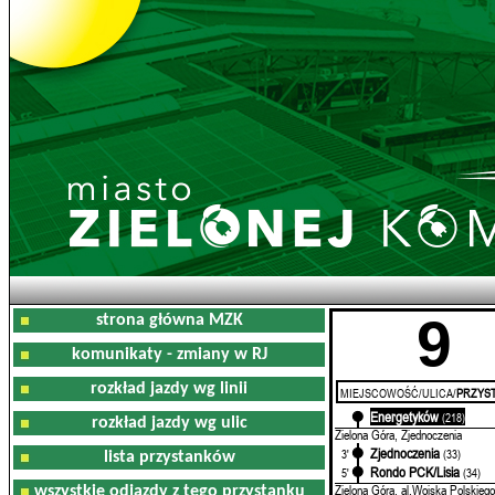
9
strona główna MZK
komunikaty - zmiany w RJ
rozkład jazdy wg linii
MIEJSCOWOŚĆ/ULICA/
PRZYST
Energetyków
0'
(218)
rozkład jazdy wg ulic
Zielona Góra, Zjednoczenia
Zjednoczenia
3'
(33)
lista przystanków
Rondo PCK/Lisia
5'
(34)
Zielona Góra, al.Wojska Polskiego
wszystkie odjazdy z tego przystanku