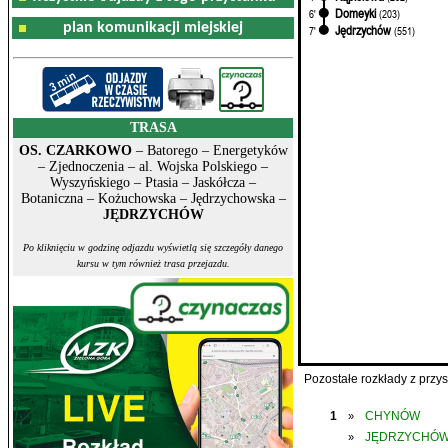
Domeyki
6'
(203)
plan komunikacji miejskiej
Jędrzychów
7'
(551)
TRASA
OS. CZARKOWO
– Batorego – Energetyków
– Zjednoczenia – al. Wojska Polskiego –
Wyszyńskiego – Ptasia – Jaskółcza –
Botaniczna – Kożuchowska – Jędrzychowska –
JĘDRZYCHÓW
Po kliknięciu w godzinę odjazdu wyświetlą się szczegóły danego
kursu w tym również trasa przejazdu.
Pozostałe rozkłady z prz
1
CHYNÓW
»
JĘDRZYCHÓ
»