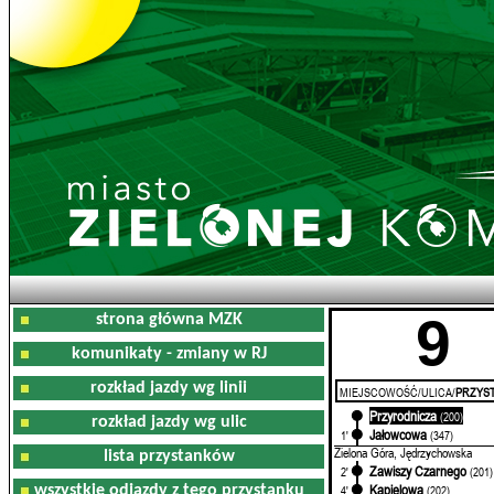
9
strona główna MZK
komunikaty - zmiany w RJ
rozkład jazdy wg linii
MIEJSCOWOŚĆ/ULICA/
PRZYST
Przyrodnicza
0'
(200)
rozkład jazdy wg ulic
Jałowcowa
1'
(347)
Zielona Góra, Jędrzychowska
lista przystanków
Zawiszy Czarnego
2'
(201)
Kąpielowa
wszystkie odjazdy z tego przystanku
4'
(202)