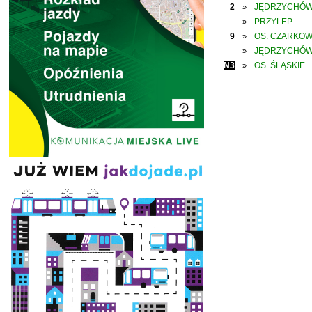
2
JĘDRZYCHÓ
»
PRZYLEP
»
9
OS. CZARKO
»
JĘDRZYCHÓ
»
N3
OS. ŚLĄSKIE
»