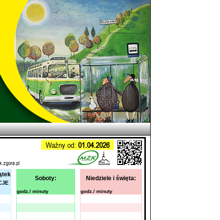
Ważny od:
01.04.2026
k.zgora.pl
ątek
Soboty:
Niedziele i święta:
CJE
godz./ minuty
godz./ minuty