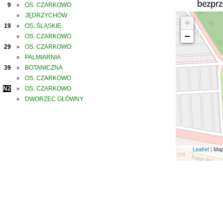
9
OS. CZARKOWO
»
JĘDRZYCHÓW
»
+
19
OS. ŚLĄSKIE
»
−
OS. CZARKOWO
»
29
OS. CZARKOWO
»
PALMIARNIA
»
39
BOTANICZNA
»
OS. CZARKOWO
»
N2
OS. CZARKOWO
»
DWORZEC GŁÓWNY
»
Leaflet
| Ma