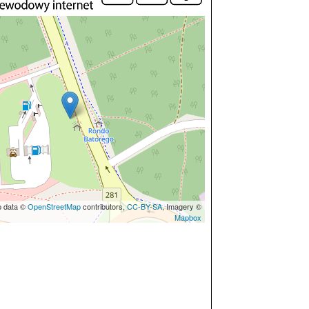
p data ©
OpenStreetMap
contributors,
CC-BY-SA
, Imagery ©
Mapbox