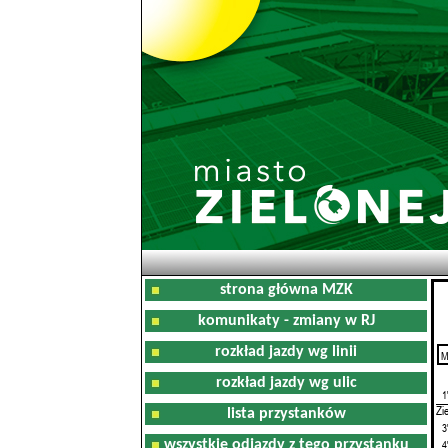
strona główna MZK
komunikaty - zmiany w RJ
rozkład jazdy wg linii
M
0
rozkład jazdy wg ulic
1
Zi
lista przystanków
3
wszystkie odjazdy z tego przystanku
4