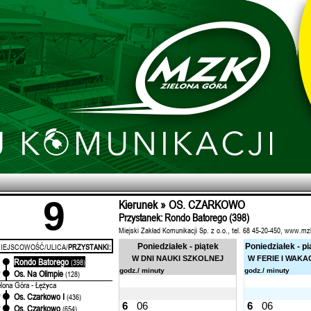
9
Kierunek » OS. CZARKOWO
Przystanek: Rondo Batorego (398)
Miejski Zakład Komunikacji Sp. z o.o., tel. 68 45-20-450, www.mz
IEJSCOWOŚĆ/ULICA/
PRZYSTANKI:
Poniedziałek - piątek
Poniedziałek - pi
W DNI NAUKI SZKOLNEJ
W FERIE I WAKA
Rondo Batorego
'
(398)
godz./ minuty
godz./ minuty
Os. Na Olimpie
'
(128)
elona Góra - Łężyca
Os. Czarkowo I
'
(436)
6
06
6
06
Os. Czarkowo
'
(654)