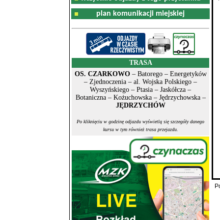
plan komunikacji miejskiej
TRASA
OS. CZARKOWO
– Batorego – Energetyków
– Zjednoczenia – al. Wojska Polskiego –
Wyszyńskiego – Ptasia – Jaskółcza –
Botaniczna – Kożuchowska – Jędrzychowska –
JĘDRZYCHÓW
Po kliknięciu w godzinę odjazdu wyświetlą się szczegóły danego
kursu w tym również trasa przejazdu.
P