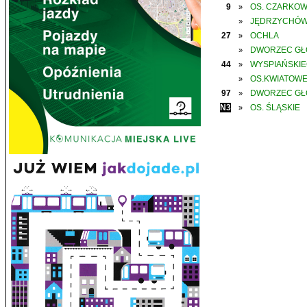
9
OS. CZARKO
»
JĘDRZYCHÓ
»
27
OCHLA
»
DWORZEC G
»
44
WYSPIAŃSKI
»
OS.KWIATOW
»
97
DWORZEC G
»
N3
OS. ŚLĄSKIE
»