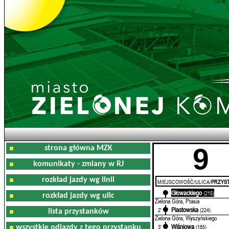
9
strona główna MZK
komunikaty - zmiany w RJ
rozkład jazdy wg linii
MIEJSCOWOŚĆ/ULICA/
PRZYST
Głowackiego
0'
(215)
rozkład jazdy wg ulic
Zielona Góra, Ptasia
Piastowska
2'
(224)
lista przystanków
Zielona Góra, Wyszyńskiego
Wiśniowa
3'
(185)
wszystkie odjazdy z tego przystanku