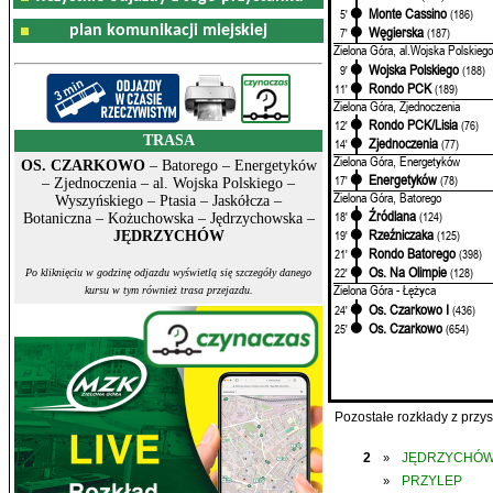
Monte Cassino
5'
(186)
plan komunikacji miejskiej
Węgierska
7'
(187)
Zielona Góra, al.Wojska Polskiego
Wojska Polskiego
9'
(188)
Rondo PCK
11'
(189)
Zielona Góra, Zjednoczenia
Rondo PCK/Lisia
12'
(76)
TRASA
Zjednoczenia
14'
(77)
Zielona Góra, Energetyków
OS. CZARKOWO
– Batorego – Energetyków
Energetyków
17'
(78)
– Zjednoczenia – al. Wojska Polskiego –
Zielona Góra, Batorego
Wyszyńskiego – Ptasia – Jaskółcza –
Źródlana
18'
(124)
Botaniczna – Kożuchowska – Jędrzychowska –
Rzeźniczaka
19'
(125)
JĘDRZYCHÓW
Rondo Batorego
21'
(398)
Os. Na Olimpie
22'
(128)
Po kliknięciu w godzinę odjazdu wyświetlą się szczegóły danego
Zielona Góra - Łężyca
kursu w tym również trasa przejazdu.
Os. Czarkowo I
24'
(436)
Os. Czarkowo
25'
(654)
Pozostałe rozkłady z prz
2
JĘDRZYCHÓ
»
PRZYLEP
»