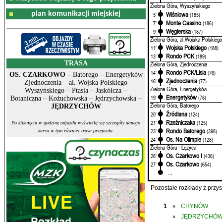
Zielona Góra, Wyszyńskiego
plan komunikacji miejskiej
Wiśniowa
5'
(185)
Monte Cassino
7'
(186)
Węgierska
9'
(187)
Zielona Góra, al.Wojska Polskiego
Wojska Polskiego
11'
(188)
Rondo PCK
13'
(189)
TRASA
Zielona Góra, Zjednoczenia
Rondo PCK/Lisia
14'
(76)
OS. CZARKOWO
– Batorego – Energetyków
Zjednoczenia
16'
(77)
– Zjednoczenia – al. Wojska Polskiego –
Zielona Góra, Energetyków
Wyszyńskiego – Ptasia – Jaskółcza –
Energetyków
19'
(78)
Botaniczna – Kożuchowska – Jędrzychowska –
Zielona Góra, Batorego
JĘDRZYCHÓW
Źródlana
20'
(124)
Rzeźniczaka
21'
(125)
Po kliknięciu w godzinę odjazdu wyświetlą się szczegóły danego
Rondo Batorego
23'
(398)
kursu w tym również trasa przejazdu.
Os. Na Olimpie
24'
(128)
Zielona Góra - Łężyca
Os. Czarkowo I
26'
(436)
Os. Czarkowo
27'
(654)
...
Pozostałe rozkłady z prz
1
CHYNÓW
»
JĘDRZYCHÓ
»