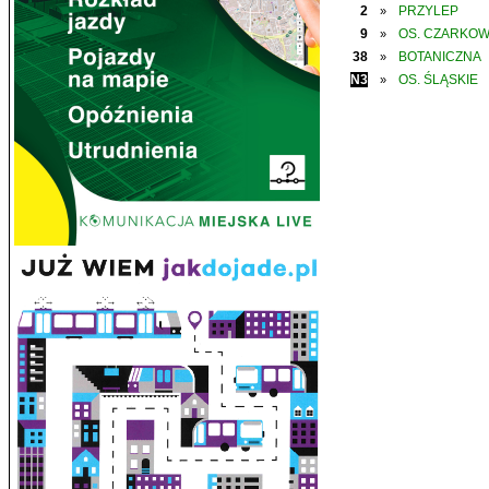
2
PRZYLEP
»
9
OS. CZARKO
»
38
BOTANICZNA
»
N3
OS. ŚLĄSKIE
»