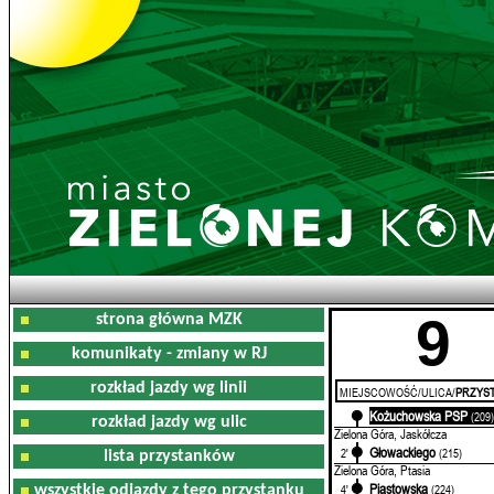
9
strona główna MZK
komunikaty - zmiany w RJ
rozkład jazdy wg linii
MIEJSCOWOŚĆ/ULICA/
PRZYST
Kożuchowska PSP
0'
(209
rozkład jazdy wg ulic
Zielona Góra, Jaskółcza
Głowackiego
2'
(215)
lista przystanków
Zielona Góra, Ptasia
Piastowska
4'
(224)
wszystkie odjazdy z tego przystanku