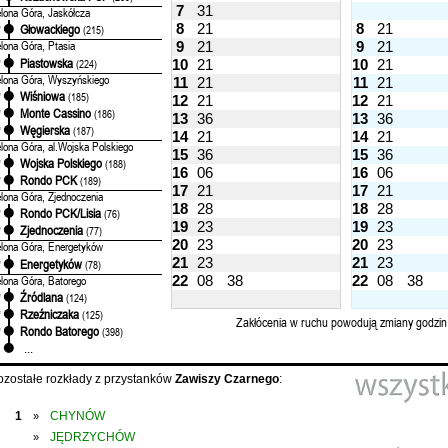
7
31
elona Góra, Jaskółcza
8
21
8
21
Głowackiego
'
(215)
elona Góra, Ptasia
9
21
9
21
Piastowska
'
(224)
10
21
10
21
elona Góra, Wyszyńskiego
11
21
11
21
Wiśniowa
'
(185)
12
21
12
21
Monte Cassino
'
(186)
13
36
13
36
Węgierska
'
(187)
14
21
14
21
elona Góra, al.Wojska Polskiego
15
36
15
36
Wojska Polskiego
'
(188)
16
06
16
06
Rondo PCK
'
(189)
17
21
17
21
elona Góra, Zjednoczenia
18
28
18
28
Rondo PCK/Lisia
'
(76)
19
23
19
23
Zjednoczenia
'
(77)
20
23
20
23
elona Góra, Energetyków
21
23
21
23
Energetyków
'
(78)
elona Góra, Batorego
22
08
38
22
08
38
Źródlana
'
(124)
Rzeźniczaka
'
(125)
Zakłócenia w ruchu powodują zmiany godzin
Rondo Batorego
'
(398)
...
ozostałe rozkłady z przystanków
Zawiszy Czarnego
:
1
CHYNÓW
»
JĘDRZYCHÓW
»