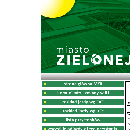
strona główna MZK
komunikaty - zmiany w RJ
rozkład jazdy wg linii
M
0
rozkład jazdy wg ulic
Zi
2
lista przystanków
3
wszystkie odjazdy z tego przystanku
5