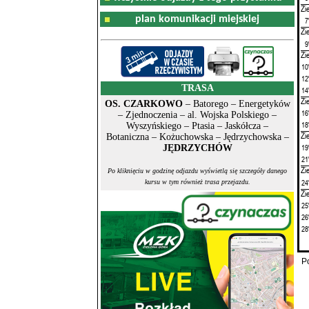
Zi
plan komunikacji miejskiej
7
Zi
9
Zi
10
12
TRASA
14
Zi
OS. CZARKOWO
– Batorego – Energetyków
16
– Zjednoczenia – al. Wojska Polskiego –
18
Wyszyńskiego – Ptasia – Jaskółcza –
Zi
Botaniczna – Kożuchowska – Jędrzychowska –
19
JĘDRZYCHÓW
21
Zi
Po kliknięciu w godzinę odjazdu wyświetlą się szczegóły danego
24
kursu w tym również trasa przejazdu.
Zi
25
26
28
P