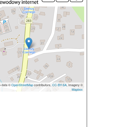
p data ©
OpenStreetMap
contributors,
CC-BY-SA
, Imagery ©
Mapbox