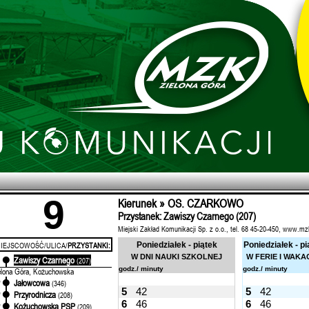
9
Kierunek » OS. CZARKOWO
Przystanek: Zawiszy Czarnego (207)
Miejski Zakład Komunikacji Sp. z o.o., tel. 68 45-20-450, www.mz
IEJSCOWOŚĆ/ULICA/
PRZYSTANKI:
Poniedziałek - piątek
Poniedziałek - pi
W DNI NAUKI SZKOLNEJ
W FERIE I WAKA
Zawiszy Czarnego
'
(207)
godz./ minuty
godz./ minuty
elona Góra, Kożuchowska
Jałowcowa
'
(346)
5
42
5
42
Przyrodnicza
'
(208)
6
46
6
46
Kożuchowska PSP
'
(209)