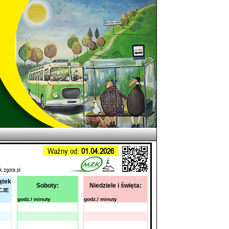
Ważny od:
01.04.2026
k.zgora.pl
ątek
Soboty:
Niedziele i święta:
CJE
godz./ minuty
godz./ minuty