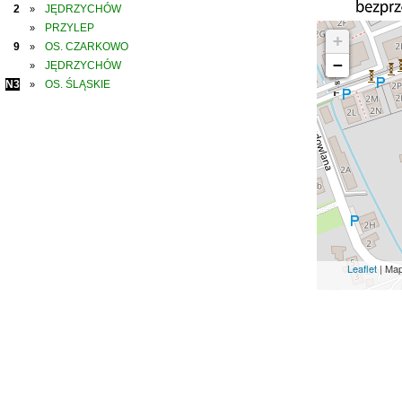
2
JĘDRZYCHÓW
»
PRZYLEP
»
+
9
OS. CZARKOWO
»
−
JĘDRZYCHÓW
»
N3
OS. ŚLĄSKIE
»
Leaflet
| Ma