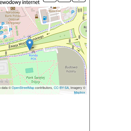
p data ©
OpenStreetMap
contributors,
CC-BY-SA
, Imagery ©
Mapbox