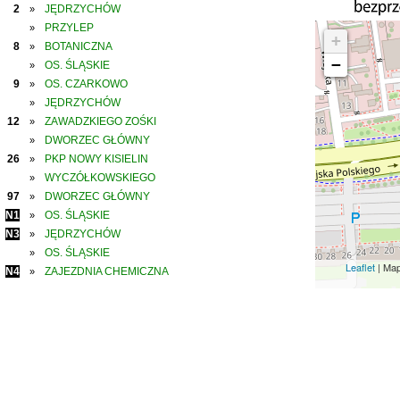
2
JĘDRZYCHÓW
»
PRZYLEP
»
+
8
BOTANICZNA
»
−
OS. ŚLĄSKIE
»
9
OS. CZARKOWO
»
JĘDRZYCHÓW
»
12
ZAWADZKIEGO ZOŚKI
»
DWORZEC GŁÓWNY
»
26
PKP NOWY KISIELIN
»
WYCZÓŁKOWSKIEGO
»
97
DWORZEC GŁÓWNY
»
N1
OS. ŚLĄSKIE
»
N3
JĘDRZYCHÓW
»
OS. ŚLĄSKIE
»
Leaflet
| Ma
N4
ZAJEZDNIA CHEMICZNA
»