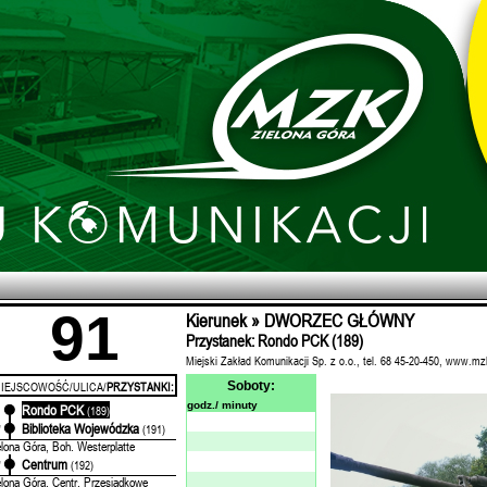
91
Kierunek » DWORZEC GŁÓWNY
Przystanek: Rondo PCK (189)
Miejski Zakład Komunikacji Sp. z o.o., tel. 68 45-20-450, www.mz
IEJSCOWOŚĆ/ULICA/
PRZYSTANKI:
Soboty:
godz./ minuty
Rondo PCK
'
(189)
Biblioteka Wojewódzka
'
(191)
elona Góra, Boh. Westerplatte
Centrum
'
(192)
elona Góra, Centr. Przesiadkowe