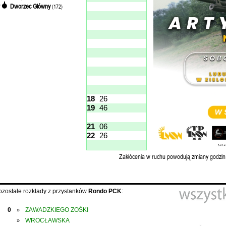
Dworzec Główny
'
(172)
18
26
19
46
21
06
22
26
Zakłócenia w ruchu powodują zmiany godzin
ozostałe rozkłady z przystanków
Rondo PCK
:
0
ZAWADZKIEGO ZOŚKI
»
WROCŁAWSKA
»