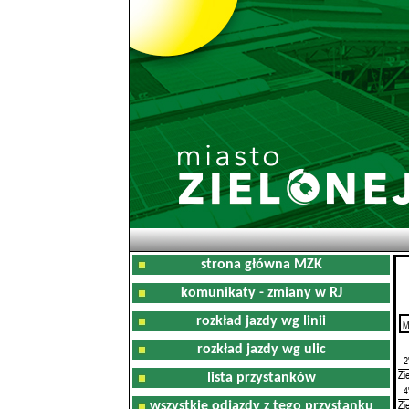
strona główna MZK
komunikaty - zmiany w RJ
rozkład jazdy wg linii
M
0
rozkład jazdy wg ulic
2
Zi
lista przystanków
4
Zi
wszystkie odjazdy z tego przystanku