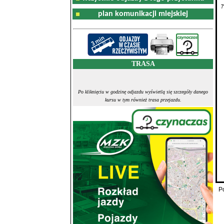
7
plan komunikacji miejskiej
TRASA
Po kliknięciu w godzinę odjazdu wyświetlą się szczegóły danego
kursu w tym również trasa przejazdu.
P