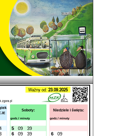
Ważny od:
23.09.2025
k.zgora.pl
ątek
Soboty:
Niedziele i święta:
CJE
godz./ minuty
godz./ minuty
4
5
09
39
3
6
09
39
6
09