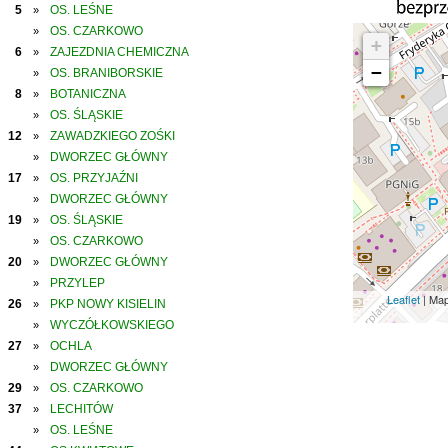
5
OS. LEŚNE
»
OS. CZARKOWO
»
+
6
ZAJEZDNIA CHEMICZNA
»
−
OS. BRANIBORSKIE
»
8
BOTANICZNA
»
OS. ŚLĄSKIE
»
12
ZAWADZKIEGO ZOŚKI
»
DWORZEC GŁÓWNY
»
17
OS. PRZYJAŹNI
»
DWORZEC GŁÓWNY
»
19
OS. ŚLĄSKIE
»
OS. CZARKOWO
»
20
DWORZEC GŁÓWNY
»
PRZYLEP
»
Leaflet
| Ma
26
PKP NOWY KISIELIN
»
WYCZÓŁKOWSKIEGO
»
27
OCHLA
»
DWORZEC GŁÓWNY
»
29
OS. CZARKOWO
»
37
LECHITÓW
»
OS. LEŚNE
»