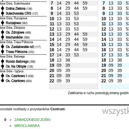
7
14
29
44
59
7
13
33
5
elona Góra, Sulechowska
8
14
29
44
59
8
13
33
5
Dolina Zielona
'
(136)
Sulechowska CRS
9
14
33
53
9
13
33
5
'
(137)
elona Góra, Ruczajowa
10
13
33
53
10
13
33
5
Ruczajowa
'
(582)
11
13
33
53
11
13
33
5
elona Góra, Zdrojowa
12
13
33
53
12
13
33
5
Os. Zdrojowe
'
(489)
13
13
29
44
59
13
13
33
5
Mechaników
'
(588)
14
14
29
44
59
14
13
33
5
elona Góra, Trasa Północna
15
14
29
44
59
15
13
33
5
Os. Zastalowskie n/ż
'
(117)
16
14
29
44
59
16
13
33
5
Trasa Północna
'
(332)
17
14
33
53
17
13
33
5
elona Góra, Batorego
18
13
38
18
13
38
Rondo Batorego
'
(398)
19
09
39
19
09
39
Os. Na Olimpie
'
(128)
20
09
39
20
09
39
elona Góra - Łężyca
21
09
39
21
09
39
Os. Czarkowo I
'
(436)
Os. Czarkowo
22
09
39
22
09
39
'
(654)
Zakłócenia w ruchu powodują zmiany godzin
ozostałe rozkłady z przystanków
Centrum
:
0
ZAWADZKIEGO ZOŚKI
»
WROCŁAWSKA
»