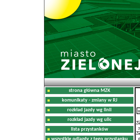
strona główna MZK
komunikaty - zmiany w RJ
rozkład jazdy wg linii
M
0
rozkład jazdy wg ulic
Zi
3
lista przystanków
Zi
4
wszystkie odjazdy z tego przystanku