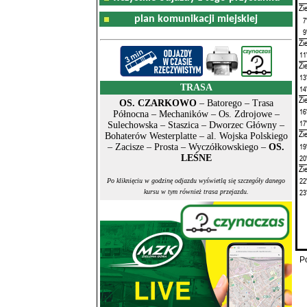
Zi
plan komunikacji miejskiej
7
9
Zi
11
Zi
13
TRASA
14
Zi
OS. CZARKOWO
– Batorego – Trasa
16
Północna – Mechaników – Os. Zdrojowe –
17
Sulechowska – Staszica – Dworzec Główny –
Zi
Bohaterów Westerplatte – al. Wojska Polskiego
19
– Zacisze – Prosta – Wyczółkowskiego –
OS.
20
LEŚNE
Zi
22
Po kliknięciu w godzinę odjazdu wyświetlą się szczegóły danego
23
kursu w tym również trasa przejazdu.
P