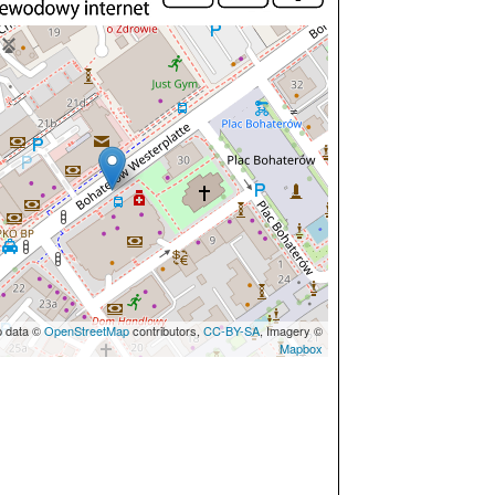
p data ©
OpenStreetMap
contributors,
CC-BY-SA
, Imagery ©
Mapbox