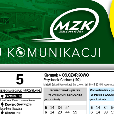
5
Kierunek » OS.CZARKOWO
Przystanek: Centrum (192)
Miejski Zakład Komunikacji Sp. z o.o., tel. 68 45-20-450, www.mz
IEJSCOWOŚĆ/ULICA/
PRZYSTANKI:
Poniedziałek - piątek
Poniedziałek - pi
W DNI NAUKI SZKOLNEJ
W FERIE I WAKA
Centrum
'
(192)
godz./ minuty
godz./ minuty
elona Góra, Centr. Przesiadkowe
Dworzec Główny
'
(279)
5
14
34
54
5
14
34
5
elona Góra, Staszica
6
14
29
44
59
6
14
33
5
Staszica
'
(280)