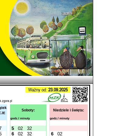
Ważny od:
23.09.2025
k.zgora.pl
ątek
Soboty:
Niedziele i święta:
CJE
godz./ minuty
godz./ minuty
7
5
02
32
5
6
02
32
6
02