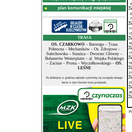
4
plan komunikacji miejskiej
Zi
6
7
Zi
11
13
TRASA
Zi
16
OS. CZARKOWO
– Batorego – Trasa
Zi
Północna – Mechaników – Os. Zdrojowe –
17
Sulechowska – Staszica – Dworzec Główny –
Zi
Bohaterów Westerplatte – al. Wojska Polskiego
19
– Zacisze – Prosta – Wyczółkowskiego –
OS.
Zi
LEŚNE
21
Zi
Po kliknięciu w godzinę odjazdu wyświetlą się szczegóły danego
23
kursu w tym również trasa przejazdu.
Zi
26
Zi
P