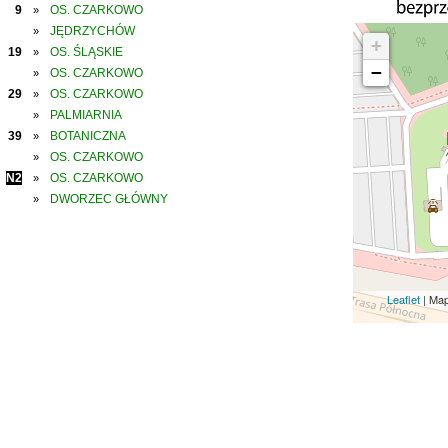
9
OS. CZARKOWO
»
JĘDRZYCHÓW
»
+
19
OS. ŚLĄSKIE
»
−
OS. CZARKOWO
»
29
OS. CZARKOWO
»
PALMIARNIA
»
39
BOTANICZNA
»
OS. CZARKOWO
»
N2
OS. CZARKOWO
»
DWORZEC GŁÓWNY
»
Leaflet
| Ma