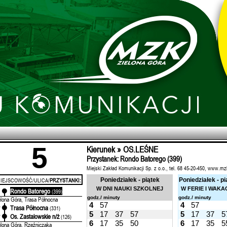
5
Kierunek » OS.LEŚNE
Przystanek: Rondo Batorego (399)
Miejski Zakład Komunikacji Sp. z o.o., tel. 68 45-20-450, www.mz
IEJSCOWOŚĆ/ULICA/
PRZYSTANKI:
Poniedziałek - piątek
Poniedziałek - pi
W DNI NAUKI SZKOLNEJ
W FERIE I WAKA
Rondo Batorego
'
(399)
godz./ minuty
godz./ minuty
elona Góra, Trasa Północna
4
57
4
57
Trasa Północna
'
(331)
5
17
37
57
5
17
37
5
Os. Zastalowskie n/ż
'
(126)
6
17
35
50
6
17
35
5
elona Góra, Rzeźniczaka