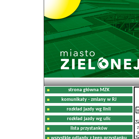
strona główna MZK
komunikaty - zmiany w RJ
rozkład jazdy wg linii
M
0
rozkład jazdy wg ulic
Zi
2
lista przystanków
3
Zi
wszystkie odjazdy z tego przystanku