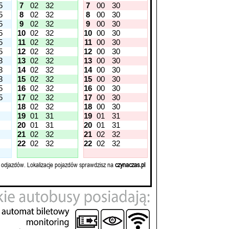
5
7
02
32
7
00
30
5
8
02
32
8
00
30
5
9
02
32
9
00
30
5
10
02
32
10
00
30
5
11
02
32
11
00
30
5
12
02
32
12
00
30
3
13
02
32
13
00
30
3
14
02
32
14
00
30
3
15
02
32
15
00
30
5
16
02
32
16
00
30
5
17
02
32
17
00
30
18
02
32
18
00
30
19
01
31
19
01
31
20
01
31
20
01
31
21
02
32
21
02
32
22
02
32
22
02
32
 odjazdów. Lokalizacje pojazdów sprawdzisz na
czynaczas.pl