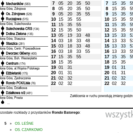
7
05
20
35
50
7
15
35
5
Mechaników
'
(583)
8
05
20
35
50
8
15
35
5
elona Góra, Zdrojowa
Os. Zdrojowe
9
05
20
35
55
9
15
35
5
'
(529)
Ruczajowa
'
(515)
10
15
35
55
10
15
35
5
elona Góra, Sulechowska
11
15
35
55
11
15
35
5
Sulechowska CRS
'
(134)
12
15
35
50
12
15
35
5
Dolina Zielona
'
(135)
13
05
19
33
48
13
15
33
5
elona Góra, Staszica
14
03
18
33
48
14
13
33
5
Staszica
'
(281)
15
03
18
33
48
15
13
33
5
elona Góra, Centr. Przesiadkowe
16
03
18
33
55
16
13
33
5
Dworzec Główny
'
(400)
17
15
35
55
17
15
35
5
elona Góra, Boh. Westerplatte
18
15
35
18
15
35
Centrum
'
(174)
19
01
31
19
01
31
elona Góra, al.Wojska Polskiego
20
01
31
20
01
31
Elżbietanki
'
(175)
elona Góra, Zjednoczenia
21
02
32
21
02
32
Rondo PCK/Lisia
'
(76)
22
02
32
22
02
32
elona Góra, Działkowa
Działkowa n/ż
'
(481)
Zakłócenia w ruchu powodują zmiany godzin
elona Góra, Prosta
...
ozostałe rozkłady z przystanków
Rondo Batorego
:
5
OS. LEŚNE
»
OS. CZARKOWO
»