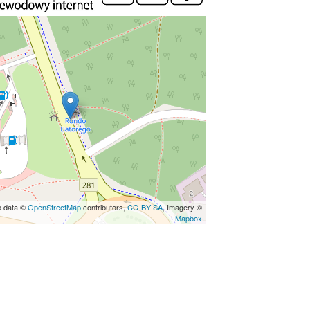
p data ©
OpenStreetMap
contributors,
CC-BY-SA
, Imagery ©
Mapbox