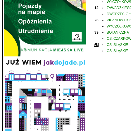
WYCZÓŁKOWS
»
12
ZAWADZKIEGO
»
DWORZEC G
»
26
PKP NOWY KIS
»
WYCZÓŁKOWS
»
39
BOTANICZNA
»
OS. CZARKO
»
N3
OS. ŚLĄSKIE
»
OS. ŚLĄSKIE
»