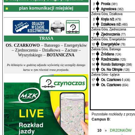
Prosta
3'
(381)
plan komunikacji miejskiej
Agrestowa
4'
(382)
Zielona Góra, Działkowa
Kręta n/ż
5'
(479)
Działkowa n/ż
6'
(480)
Zielona Góra, Zjednoczenia
Zjednoczenia
7'
(77)
TRASA
Zielona Góra, Energetyków
Energetyków
10'
(78)
OS. CZARKOWO
– Batorego – Energetyków
Zielona Góra, Batorego
– Zjednoczenia – Działkowa – Zacisze –
Źródlana
11'
(124)
Wyszyńskiego –
BOTANICZNA
Rzeźniczaka
12'
(125)
Rondo Batorego
14'
(398)
Po kliknięciu w godzinę odjazdu wyświetlą się szczegóły danego
Os. Na Olimpie
15'
(128)
kursu w tym również trasa przejazdu.
Zielona Góra - Łężyca
Os. Czarkowo I
17'
(436)
Os. Czarkowo
18'
(654)
Pozostałe rozkłady z prz
Campus B
:
10
DRZONKÓW
»