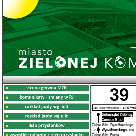
39
strona główna MZK
komunikaty - zmiany w RJ
rozkład jazdy wg linii
MIEJSCOWOŚĆ/ULICA/
PRZYST
Uniwersytet Zielonog.
0'
rozkład jazdy wg ulic
Campus B
(263)
Zielona Góra, Wyczółkowskiego
lista przystanków
Wyczółkowskiego
2'
(359)
Zielona Góra, Prosta
wszystkie odjazdy z tego przystanku