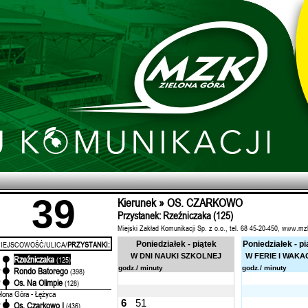
39
Kierunek » OS. CZARKOWO
Przystanek: Rzeźniczaka (125)
Miejski Zakład Komunikacji Sp. z o.o., tel. 68 45-20-450, www.mz
IEJSCOWOŚĆ/ULICA/
PRZYSTANKI:
Poniedziałek - piątek
Poniedziałek - pi
W DNI NAUKI SZKOLNEJ
W FERIE I WAKA
Rzeźniczaka
'
(125)
godz./ minuty
godz./ minuty
Rondo Batorego
'
(398)
Os. Na Olimpie
'
(128)
elona Góra - Łężyca
6
51
Os. Czarkowo I
'
(436)