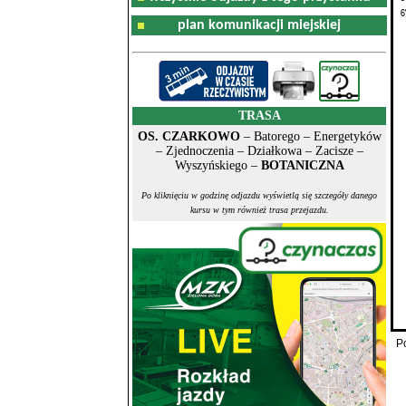
6
plan komunikacji miejskiej
TRASA
OS. CZARKOWO
– Batorego – Energetyków
– Zjednoczenia – Działkowa – Zacisze –
Wyszyńskiego –
BOTANICZNA
Po kliknięciu w godzinę odjazdu wyświetlą się szczegóły danego
kursu w tym również trasa przejazdu.
P