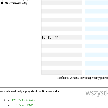
Os. Czarkowo
'
(654)
15
19
44
Zakłócenia w ruchu powodują zmiany godzin
ozostałe rozkłady z przystanków
Rzeźniczaka
:
9
OS. CZARKOWO
»
JĘDRZYCHÓW
»