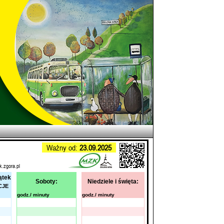
Ważny od:
23.09.2025
k.zgora.pl
ątek
Soboty:
Niedziele i święta:
CJE
godz./ minuty
godz./ minuty