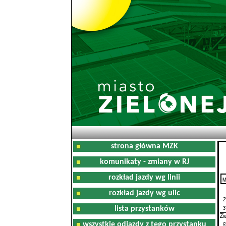
strona główna MZK
komunikaty - zmiany w RJ
rozkład jazdy wg linii
M
0
rozkład jazdy wg ulic
2
3
lista przystanków
Zi
wszystkie odjazdy z tego przystanku
5