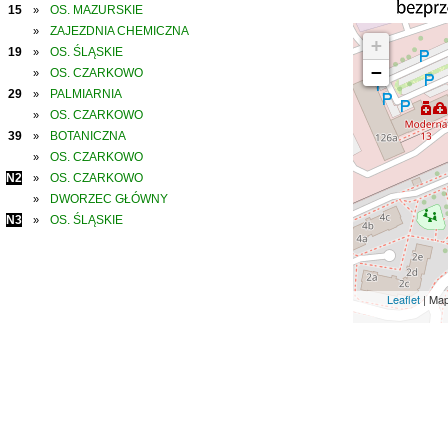
15
OS. MAZURSKIE
»
ZAJEZDNIA CHEMICZNA
»
+
19
OS. ŚLĄSKIE
»
−
OS. CZARKOWO
»
29
PALMIARNIA
»
OS. CZARKOWO
»
39
BOTANICZNA
»
OS. CZARKOWO
»
N2
OS. CZARKOWO
»
DWORZEC GŁÓWNY
»
N3
OS. ŚLĄSKIE
»
Leaflet
| Ma