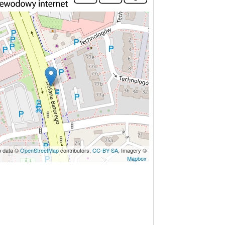
p data ©
OpenStreetMap
contributors,
CC-BY-SA
, Imagery ©
Mapbox