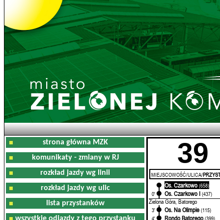
39
strona główna MZK
komunikaty - zmiany w RJ
rozkład jazdy wg linii
MIEJSCOWOŚĆ/ULICA/
PRZYST
Os. Czarkowo
0'
(658)
rozkład jazdy wg ulic
Os. Czarkowo I
0'
(437)
Zielona Góra, Batorego
lista przystanków
Os. Na Olimpie
3'
(115)
Rondo Batorego
wszystkie odjazdy z tego przystanku
4'
(399)