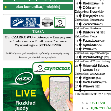
Rzeźniczaka
6'
(118)
plan komunikacji miejskiej
Źródlana
7'
(119)
Zielona Góra, Energetyków
Energetyków
9'
(218)
Zielona Góra, Zjednoczenia
Zjednoczenia
12'
(33)
Zielona Góra, Działkowa
TRASA
Działkowa n/ż
13'
(481)
Zielona Góra, Prosta
OS. CZARKOWO
– Batorego – Energetyków
Porzeczkowa
14'
(425)
– Zjednoczenia – Działkowa – Zacisze –
Agrestowa
15'
(426)
Wyszyńskiego –
BOTANICZNA
Prosta
16'
(427)
Zielona Góra, Wyczółkowskiego
Po kliknięciu w godzinę odjazdu wyświetlą się szczegóły danego
Wyczółkowskiego
18'
(359)
kursu w tym również trasa przejazdu.
Zielona Góra, al.Wojska Polskiego
Uniwersytet Zielonog.
20'
Campus B
(261)
Zielona Góra, Wyszyńskiego
Węgierska
22'
(178)
Monte Cassino
24'
(179)
Wiśniowa
27'
(180)
...
Pozostałe rozkłady z prz
5
OS. LEŚNE
»
9
JĘDRZYCHÓ
»