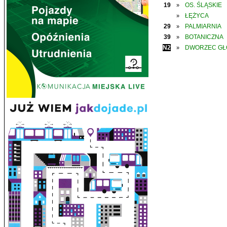
19
OS. ŚLĄSKIE
»
ŁĘŻYCA
»
29
PALMIARNIA
»
39
BOTANICZNA
»
N2
DWORZEC G
»