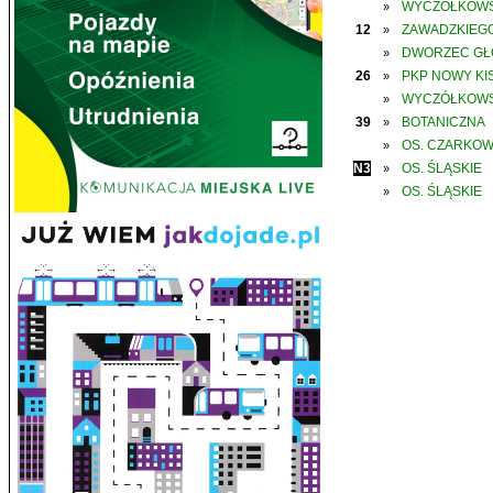
WYCZÓŁKOWS
»
12
ZAWADZKIEGO
»
DWORZEC G
»
26
PKP NOWY KIS
»
WYCZÓŁKOWS
»
39
BOTANICZNA
»
OS. CZARKO
»
N3
OS. ŚLĄSKIE
»
OS. ŚLĄSKIE
»