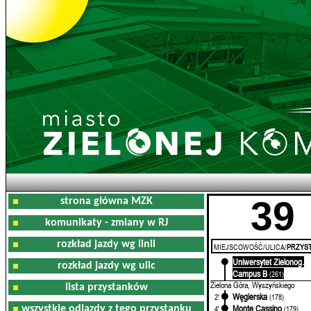
39
strona główna MZK
komunikaty - zmiany w RJ
rozkład jazdy wg linii
MIEJSCOWOŚĆ/ULICA/
PRZYST
Uniwersytet Zielonog.
0'
rozkład jazdy wg ulic
Campus B
(261)
Zielona Góra, Wyszyńskiego
lista przystanków
Węgierska
2'
(178)
Monte Cassino
wszystkie odjazdy z tego przystanku
4'
(179)