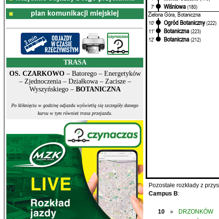
Wiśniowa
7'
(180)
plan komunikacji miejskiej
Zielona Góra, Botaniczna
Ogród Botaniczny
10'
(222)
Botaniczna
11'
(223)
Botaniczna
12'
(212)
TRASA
OS. CZARKOWO
– Batorego – Energetyków
– Zjednoczenia – Działkowa – Zacisze –
Wyszyńskiego –
BOTANICZNA
Po kliknięciu w godzinę odjazdu wyświetlą się szczegóły danego
kursu w tym również trasa przejazdu.
Pozostałe rozkłady z prz
Campus B
:
10
DRZONKÓW
»