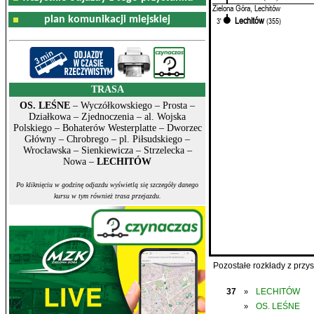
Zielona Góra, Lechitów
plan komunikacji miejskiej
Lechitów
3'
(355)
TRASA
OS. LEŚNE
– Wyczółkowskiego – Prosta –
Działkowa – Zjednoczenia – al. Wojska
Polskiego – Bohaterów Westerplatte – Dworzec
Główny – Chrobrego – pl. Piłsudskiego –
Wrocławska – Sienkiewicza – Strzelecka –
Nowa –
LECHITÓW
Po kliknięciu w godzinę odjazdu wyświetlą się szczegóły danego
kursu w tym również trasa przejazdu.
Pozostałe rozkłady z prz
37
LECHITÓW
»
OS. LEŚNE
»