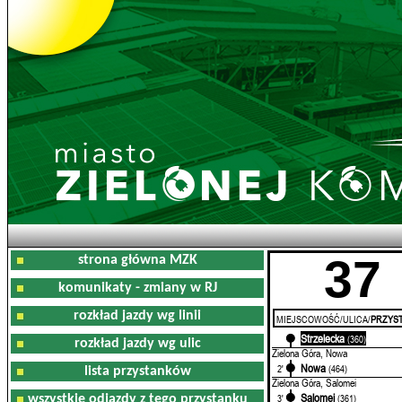
37
strona główna MZK
komunikaty - zmiany w RJ
rozkład jazdy wg linii
MIEJSCOWOŚĆ/ULICA/
PRZYST
Strzelecka
0'
(360)
rozkład jazdy wg ulic
Zielona Góra, Nowa
Nowa
2'
(464)
lista przystanków
Zielona Góra, Salomei
Salomei
3'
(361)
wszystkie odjazdy z tego przystanku