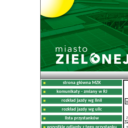
strona główna MZK
komunikaty - zmiany w RJ
rozkład jazdy wg linii
M
0
rozkład jazdy wg ulic
2
lista przystanków
Zi
wszystkie odjazdy z tego przystanku
3