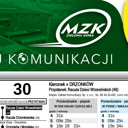
30
Kierunek » DRZONKÓW
Przystanek: Racula Dzieci Wrzesińskich (48)
Miejski Zakład Komunikacji Sp. z o.o., tel. 68 45-20-450, www.mz
IEJSCOWOŚĆ/ULICA/
PRZYSTANKI:
Poniedziałek - piątek
Poniedziałek - pi
W DNI NAUKI SZKOLNEJ
W FERIE I WAKA
Racula Dzieci Wrzesińskich
'
godz./ minuty
godz./ minuty
(48)
4
31
4
31
B
B
Racula Drzonkowska
'
(49)
5
09
29
5
09
29
B
A
B
A
elona Góra - Drzonków
6
18
28
33
6
19
34
B
A
B
A
Drzonków Olimpijska
'
(50)