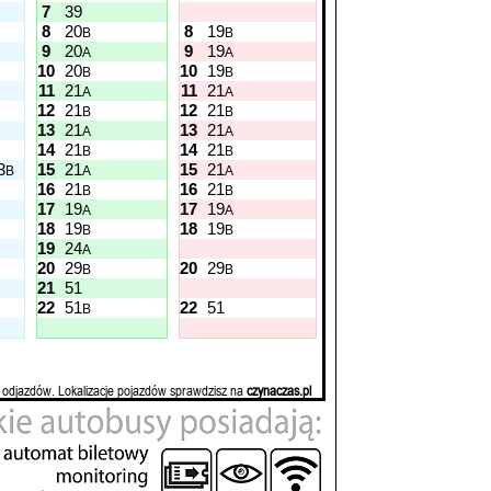
7
39
8
20
8
19
B
B
9
20
9
19
A
A
10
20
10
19
B
B
11
21
11
21
A
A
12
21
12
21
B
B
13
21
13
21
A
A
14
21
14
21
B
B
3
15
21
15
21
B
A
A
16
21
16
21
B
B
17
19
17
19
A
A
18
19
18
19
B
B
19
24
A
20
29
20
29
B
B
21
51
22
51
22
51
B
 odjazdów. Lokalizacje pojazdów sprawdzisz na
czynaczas.pl