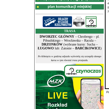
4
plan komunikacji miejskiej
5
7
TRASA
DWORZEC GŁÓWNY
– Chrobrego – pl.
Piłsudskiego – Wrocławska – Racula –
DRZONKÓW
(wybrane kursy: Sucha –
ŁUGOWO
lub: Zatonie –
BARCIKOWICE
)
Po kliknięciu w godzinę odjazdu wyświetlą się szczegóły danego
kursu w tym również trasa przejazdu.
P