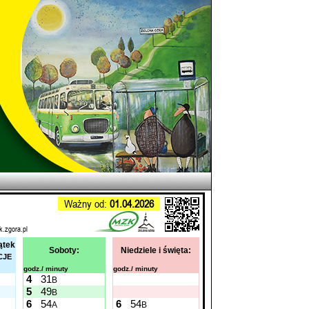
Ważny od:
01.04.2026
k.zgora.pl
ątek
Soboty:
Niedziele i święta:
CJE
godz./ minuty
godz./ minuty
4
31
B
5
49
B
6
54
6
54
A
B