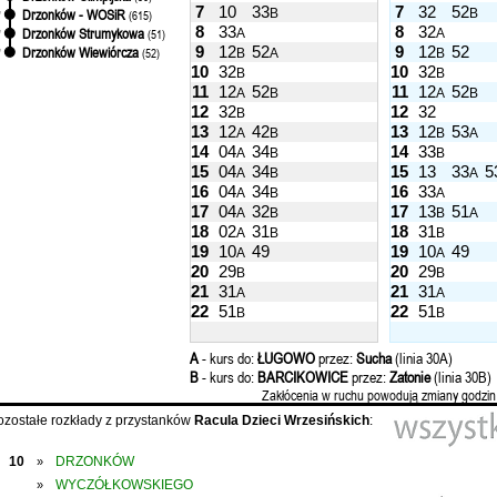
7
10
33
7
32
52
B
B
Drzonków - WOSiR
'
(615)
8
33
8
32
Drzonków Strumykowa
A
A
'
(51)
9
12
52
9
12
52
Drzonków Wiewiórcza
'
(52)
B
A
B
10
32
10
32
B
B
11
12
52
11
12
52
A
B
A
B
12
32
12
32
B
13
12
42
13
12
53
A
B
B
A
14
04
34
14
33
A
B
B
15
04
34
15
13
33
5
A
B
A
16
04
34
16
33
A
B
A
17
04
32
17
13
51
A
B
B
A
18
02
31
18
31
A
B
B
19
10
49
19
10
49
A
A
20
29
20
29
B
B
21
31
21
31
A
A
22
51
22
51
B
B
A
- kurs do:
ŁUGOWO
przez:
Sucha
(linia 30A)
B
- kurs do:
BARCIKOWICE
przez:
Zatonie
(linia 30B)
Zakłócenia w ruchu powodują zmiany godzin
ozostałe rozkłady z przystanków
Racula Dzieci Wrzesińskich
:
10
DRZONKÓW
»
WYCZÓŁKOWSKIEGO
»