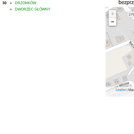
30
DRZONKÓW
»
DWORZEC GŁÓWNY
»
+
−
Leaflet
| Ma