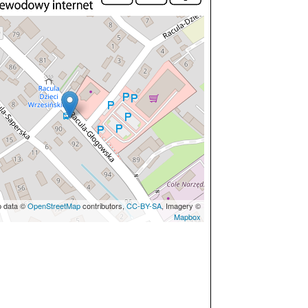
p data ©
OpenStreetMap
contributors,
CC-BY-SA
, Imagery ©
Mapbox