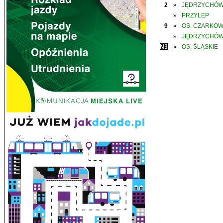
2
JĘDRZYCHÓ
»
PRZYLEP
»
9
OS. CZARKO
»
JĘDRZYCHÓ
»
N3
OS. ŚLĄSKIE
»