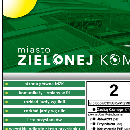
2
strona główna MZK
komunikaty - zmiany w RJ
rozkład jazdy wg linii
MIEJSCOWOŚĆ/ULICA/
PRZYST
Zawiszy Czarnego
0'
(207)
rozkład jazdy wg ulic
Zielona Góra, Kożuchowska
Jałowcowa
2'
(346)
lista przystanków
Przyrodnicza
3'
(208)
Kożuchowska PSP
wszystkie odjazdy z tego przystanku
5'
(209