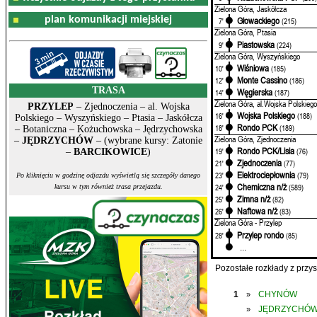
Zielona Góra, Jaskółcza
plan komunikacji miejskiej
Głowackiego
7'
(215)
Zielona Góra, Ptasia
Piastowska
9'
(224)
Zielona Góra, Wyszyńskiego
Wiśniowa
10'
(185)
Monte Cassino
12'
(186)
TRASA
Węgierska
14'
(187)
Zielona Góra, al.Wojska Polskiego
PRZYLEP
– Zjednoczenia – al. Wojska
Wojska Polskiego
16'
(188)
Polskiego – Wyszyńskiego – Ptasia – Jaskółcza
Rondo PCK
18'
(189)
– Botaniczna – Kożuchowska – Jędrzychowska
Zielona Góra, Zjednoczenia
–
JĘDRZYCHÓW
– (wybrane kursy: Zatonie
Rondo PCK/Lisia
19'
(76)
–
BARCIKOWICE
)
Zjednoczenia
21'
(77)
Elektrociepłownia
23'
(79)
Po kliknięciu w godzinę odjazdu wyświetlą się szczegóły danego
Chemiczna n/ż
24'
(589)
kursu w tym również trasa przejazdu.
Zimna n/ż
25'
(82)
Naftowa n/ż
26'
(83)
Zielona Góra - Przylep
Przylep rondo
28'
(85)
...
Pozostałe rozkłady z prz
1
CHYNÓW
»
JĘDRZYCHÓ
»