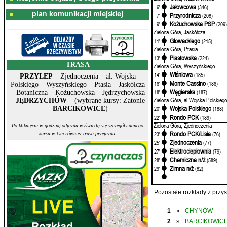
Jałowcowa
6'
(346)
plan komunikacji miejskiej
Przyrodnicza
7'
(208)
Kożuchowska PSP
9'
(209
Zielona Góra, Jaskółcza
Głowackiego
11'
(215)
Zielona Góra, Ptasia
Piastowska
13'
(224)
TRASA
Zielona Góra, Wyszyńskiego
Wiśniowa
14'
(185)
PRZYLEP
– Zjednoczenia – al. Wojska
Monte Cassino
16'
(186)
Polskiego – Wyszyńskiego – Ptasia – Jaskółcza
Węgierska
18'
(187)
– Botaniczna – Kożuchowska – Jędrzychowska
Zielona Góra, al.Wojska Polskiego
–
JĘDRZYCHÓW
– (wybrane kursy: Zatonie
Wojska Polskiego
–
BARCIKOWICE
)
20'
(188)
Rondo PCK
22'
(189)
Zielona Góra, Zjednoczenia
Po kliknięciu w godzinę odjazdu wyświetlą się szczegóły danego
Rondo PCK/Lisia
23'
(76)
kursu w tym również trasa przejazdu.
Zjednoczenia
25'
(77)
Elektrociepłownia
27'
(79)
Chemiczna n/ż
28'
(589)
Zimna n/ż
29'
(82)
...
Pozostałe rozkłady z prz
1
CHYNÓW
»
2
BARCIKOWIC
»