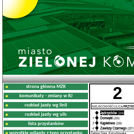
2
strona główna MZK
komunikaty - zmiany w RJ
rozkład jazdy wg linii
MIEJSCOWOŚĆ/ULICA/
PRZYST
Jędrzychów
0'
(204)
rozkład jazdy wg ulic
Domeyki
1'
(205)
Kąpielowa
3'
(206)
lista przystanków
Zawiszy Czarnego
4'
(207)
Zielona Góra, Kożuchowska
wszystkie odjazdy z tego przystanku