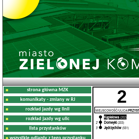
2
strona główna MZK
komunikaty - zmiany w RJ
rozkład jazdy wg linii
MIEJSCOWOŚĆ/ULICA/
PRZYST
Kąpielowa
0'
(202)
rozkład jazdy wg ulic
Domeyki
2'
(203)
Jędrzychów
3'
(551)
lista przystanków
wszystkie odjazdy z tego przystanku