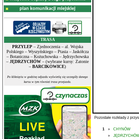
plan komunikacji miejskiej
TRASA
PRZYLEP
– Zjednoczenia – al. Wojska
Polskiego – Wyszyńskiego – Ptasia – Jaskółcza
– Botaniczna – Kożuchowska – Jędrzychowska
–
JĘDRZYCHÓW
– (wybrane kursy: Zatonie
–
BARCIKOWICE
)
Po kliknięciu w godzinę odjazdu wyświetlą się szczegóły danego
kursu w tym również trasa przejazdu.
Pozostałe rozkłady z prz
1
CHYNÓW
»
JĘDRZYCHÓ
»