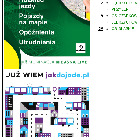
2
JĘDRZYCHÓ
»
PRZYLEP
»
9
OS. CZARKO
»
JĘDRZYCHÓ
»
N3
OS. ŚLĄSKIE
»