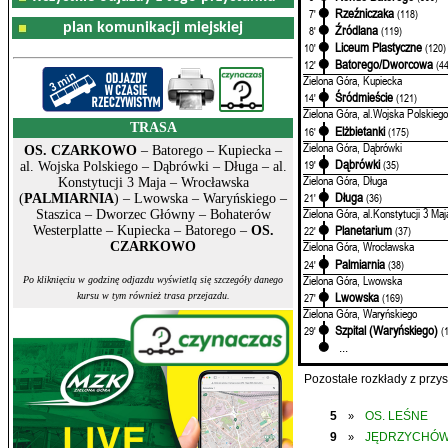
Rzeźniczaka
7'
(118)
plan komunikacji miejskiej
Źródlana
8'
(119)
Liceum Plastyczne
10'
(120)
Batorego/Dworcowa
12'
(4
Zielona Góra, Kupiecka
Śródmieście
14'
(121)
Zielona Góra, al.Wojska Polskiego
TRASA
Elżbietanki
16'
(175)
Zielona Góra, Dąbrówki
OS. CZARKOWO
– Batorego – Kupiecka –
Dąbrówki
19'
(35)
al. Wojska Polskiego – Dąbrówki – Długa – al.
Zielona Góra, Długa
Konstytucji 3 Maja – Wrocławska
Długa
21'
(36)
(
PALMIARNIA
) – Lwowska – Waryńskiego –
Zielona Góra, al.Konstytucji 3 Maj
Staszica – Dworzec Główny – Bohaterów
Planetarium
Westerplatte – Kupiecka – Batorego –
OS.
22'
(37)
Zielona Góra, Wrocławska
CZARKOWO
Palmiarnia
24'
(38)
Zielona Góra, Lwowska
Po kliknięciu w godzinę odjazdu wyświetlą się szczegóły danego
Lwowska
27'
(169)
kursu w tym również trasa przejazdu.
Zielona Góra, Waryńskiego
Szpital (Waryńskiego)
29'
(
...
Pozostałe rozkłady z prz
5
OS. LEŚNE
»
9
JĘDRZYCHÓ
»