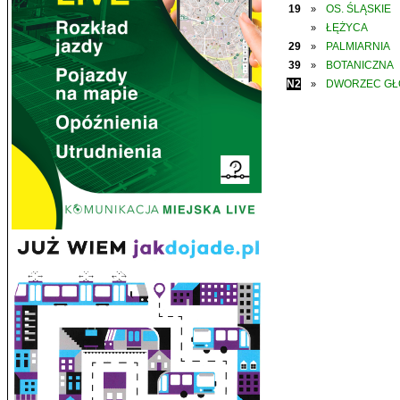
19
OS. ŚLĄSKIE
»
ŁĘŻYCA
»
29
PALMIARNIA
»
39
BOTANICZNA
»
N2
DWORZEC G
»