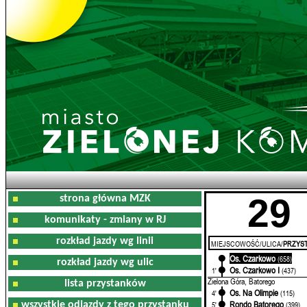
29
strona główna MZK
komunikaty - zmiany w RJ
rozkład jazdy wg linii
MIEJSCOWOŚĆ/ULICA/
PRZYST
Os. Czarkowo
1'
(658)
rozkład jazdy wg ulic
Os. Czarkowo I
1'
(437)
Zielona Góra, Batorego
lista przystanków
Os. Na Olimpie
4'
(115)
Rondo Batorego
wszystkie odjazdy z tego przystanku
5'
(399)