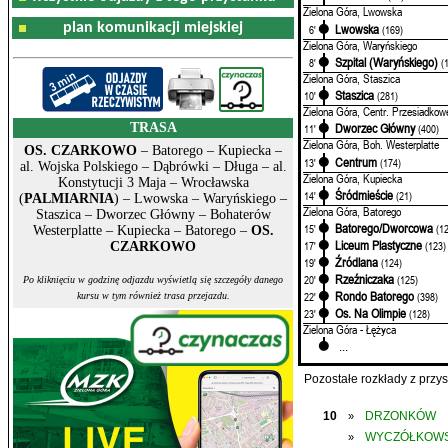
Zielona Góra, Lwowska
plan komunikacji miejskiej
Lwowska
6'
(169)
Zielona Góra, Waryńskiego
Szpital (Waryńskiego)
8'
(
Zielona Góra, Staszica
Staszica
10'
(281)
Zielona Góra, Centr. Przesiadkow
TRASA
Dworzec Główny
11'
(400)
Zielona Góra, Boh. Westerplatte
OS. CZARKOWO
– Batorego – Kupiecka –
Centrum
13'
(174)
al. Wojska Polskiego – Dąbrówki – Długa – al.
Zielona Góra, Kupiecka
Konstytucji 3 Maja – Wrocławska
Śródmieście
14'
(21)
(
PALMIARNIA
) – Lwowska – Waryńskiego –
Zielona Góra, Batorego
Staszica – Dworzec Główny – Bohaterów
Batorego/Dworcowa
15'
(1
Westerplatte – Kupiecka – Batorego –
OS.
Liceum Plastyczne
17'
(123)
CZARKOWO
Źródlana
19'
(124)
Rzeźniczaka
20'
(125)
Po kliknięciu w godzinę odjazdu wyświetlą się szczegóły danego
Rondo Batorego
22'
(398)
kursu w tym również trasa przejazdu.
Os. Na Olimpie
23'
(128)
Zielona Góra - Łężyca
...
Pozostałe rozkłady z prz
10
DRZONKÓW
»
WYCZÓŁKOWS
»