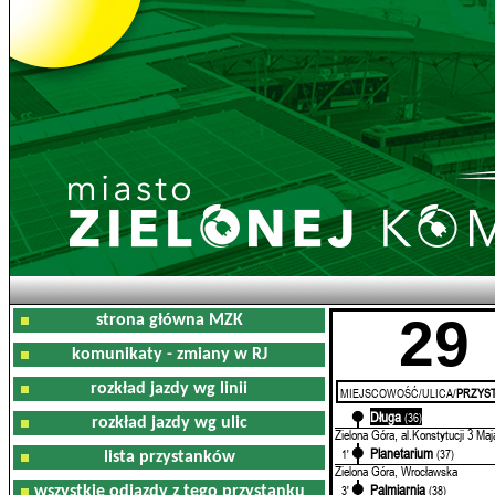
29
strona główna MZK
komunikaty - zmiany w RJ
rozkład jazdy wg linii
MIEJSCOWOŚĆ/ULICA/
PRZYST
Długa
0'
(36)
rozkład jazdy wg ulic
Zielona Góra, al.Konstytucji 3 Maj
Planetarium
1'
(37)
lista przystanków
Zielona Góra, Wrocławska
Palmiarnia
3'
(38)
wszystkie odjazdy z tego przystanku