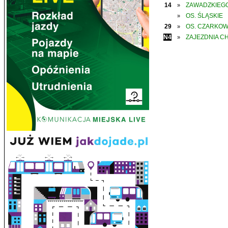
14
ZAWADZKIEGO
»
OS. ŚLĄSKIE
»
29
OS. CZARKO
»
N4
ZAJEZDNIA C
»