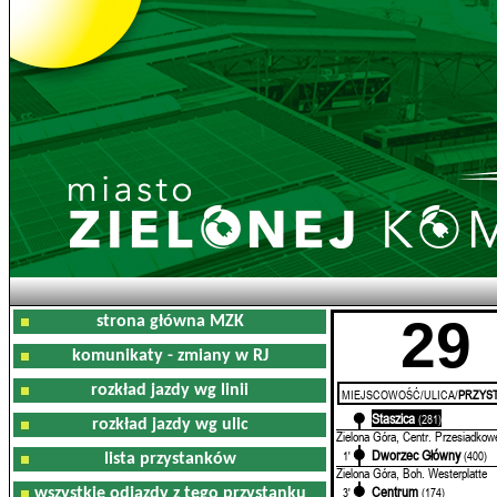
29
strona główna MZK
komunikaty - zmiany w RJ
rozkład jazdy wg linii
MIEJSCOWOŚĆ/ULICA/
PRZYST
Staszica
0'
(281)
rozkład jazdy wg ulic
Zielona Góra, Centr. Przesiadkow
Dworzec Główny
1'
(400)
lista przystanków
Zielona Góra, Boh. Westerplatte
Centrum
3'
(174)
wszystkie odjazdy z tego przystanku