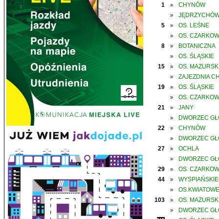
1
CHYNÓW
»
JĘDRZYCHÓ
»
5
OS. LEŚNE
»
OS. CZARKO
»
8
BOTANICZNA
»
OS. ŚLĄSKIE
»
15
OS. MAZURSK
»
ZAJEZDNIA C
»
19
OS. ŚLĄSKIE
»
OS. CZARKO
»
21
JANY
»
DWORZEC G
»
22
CHYNÓW
»
DWORZEC G
»
27
OCHLA
»
DWORZEC G
»
29
OS. CZARKO
»
44
WYSPIAŃSKI
»
OS.KWIATOW
»
103
OS. MAZURSK
»
DWORZEC G
»