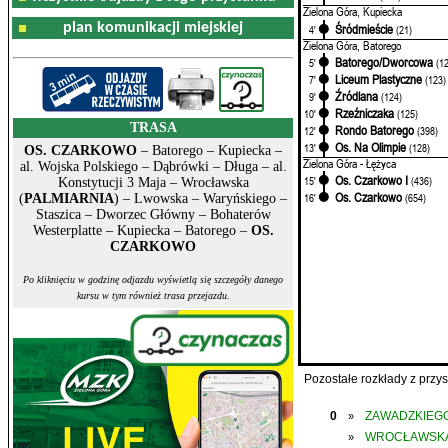
Zielona Góra, Kupiecka
plan komunikacji miejskiej
Śródmieście
4'
(21)
Zielona Góra, Batorego
Batorego/Dworcowa
5'
(1
Liceum Plastyczne
7'
(123)
Źródlana
9'
(124)
Rzeźniczaka
10'
(125)
TRASA
Rondo Batorego
12'
(398)
Os. Na Olimpie
13'
(128)
OS. CZARKOWO
– Batorego – Kupiecka –
Zielona Góra - Łężyca
al. Wojska Polskiego – Dąbrówki – Długa – al.
Os. Czarkowo I
15'
(436)
Konstytucji 3 Maja – Wrocławska
Os. Czarkowo
16'
(654)
(
PALMIARNIA
) – Lwowska – Waryńskiego –
Staszica – Dworzec Główny – Bohaterów
Westerplatte – Kupiecka – Batorego –
OS.
CZARKOWO
Po kliknięciu w godzinę odjazdu wyświetlą się szczegóły danego
kursu w tym również trasa przejazdu.
Pozostałe rozkłady z prz
0
ZAWADZKIEGO
»
WROCŁAWSK
»