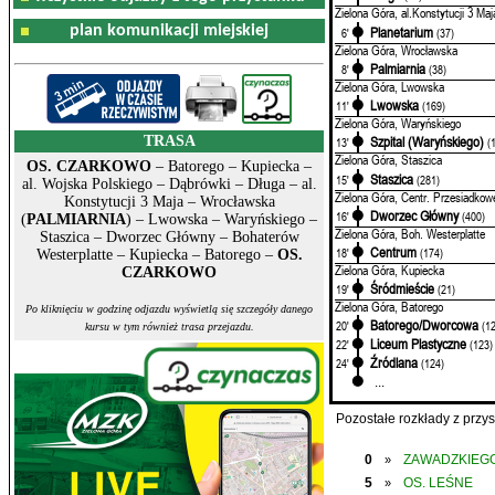
Zielona Góra, al.Konstytucji 3 Maj
plan komunikacji miejskiej
Planetarium
6'
(37)
Zielona Góra, Wrocławska
Palmiarnia
8'
(38)
Zielona Góra, Lwowska
Lwowska
11'
(169)
Zielona Góra, Waryńskiego
TRASA
Szpital (Waryńskiego)
13'
(
Zielona Góra, Staszica
OS. CZARKOWO
– Batorego – Kupiecka –
Staszica
15'
(281)
al. Wojska Polskiego – Dąbrówki – Długa – al.
Zielona Góra, Centr. Przesiadkow
Konstytucji 3 Maja – Wrocławska
Dworzec Główny
16'
(400)
(
PALMIARNIA
) – Lwowska – Waryńskiego –
Zielona Góra, Boh. Westerplatte
Staszica – Dworzec Główny – Bohaterów
Centrum
18'
(174)
Westerplatte – Kupiecka – Batorego –
OS.
Zielona Góra, Kupiecka
CZARKOWO
Śródmieście
19'
(21)
Zielona Góra, Batorego
Po kliknięciu w godzinę odjazdu wyświetlą się szczegóły danego
Batorego/Dworcowa
20'
(1
kursu w tym również trasa przejazdu.
Liceum Plastyczne
22'
(123)
Źródlana
24'
(124)
...
Pozostałe rozkłady z prz
0
ZAWADZKIEGO
»
5
OS. LEŚNE
»