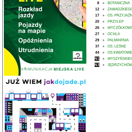
8
BOTANICZNA
»
12
ZAWADZKIEGO
»
17
OS. PRZYJAŹN
»
20
PRZYLEP
»
26
WYCZÓŁKOWS
»
27
OCHLA
»
29
PALMIARNIA
»
37
OS. LEŚNE
»
44
OS.KWIATOW
»
N1
WYSZYŃSKIE
»
N3
JĘDRZYCHÓ
»