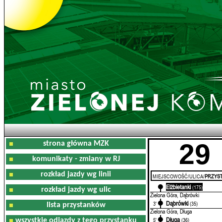
29
strona główna MZK
komunikaty - zmiany w RJ
rozkład jazdy wg linii
MIEJSCOWOŚĆ/ULICA/
PRZYST
Elżbietanki
0'
(175)
rozkład jazdy wg ulic
Zielona Góra, Dąbrówki
Dąbrówki
3'
(35)
lista przystanków
Zielona Góra, Długa
Długa
5'
(36)
wszystkie odjazdy z tego przystanku